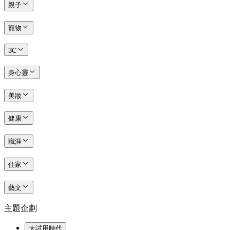
親子
寵物
3C
身心靈
美妝
健康
職涯
住家
藝文
主題企劃
大試用時代