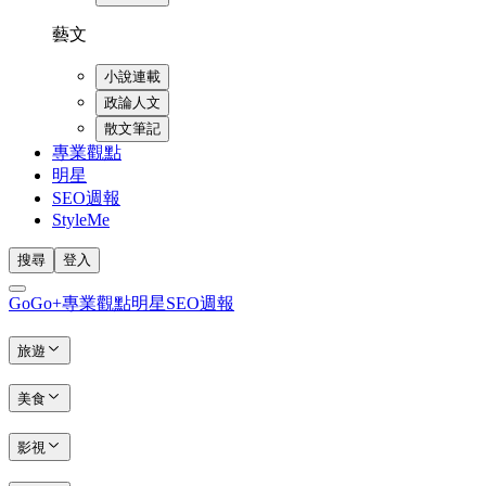
藝文
小說連載
政論人文
散文筆記
專業觀點
明星
SEO週報
StyleMe
搜尋
登入
GoGo+
專業觀點
明星
SEO週報
旅遊
美食
影視