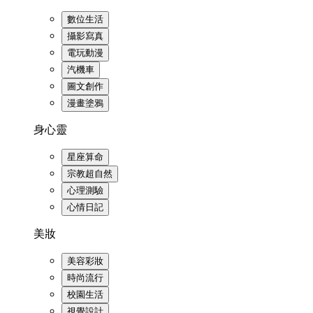
數位生活
攝影寫真
電玩動漫
汽機車
圖文創作
漫畫塗鴉
身心靈
星座算命
宗教超自然
心理測驗
心情日記
美妝
美容彩妝
時尚流行
校園生活
視覺設計