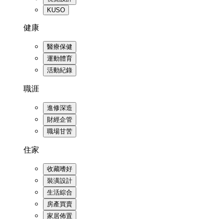
KUSO
健康
醫療保健
運動體育
活動紀錄
職涯
進修深造
財經企管
職場甘苦
住家
收藏嗜好
裝潢設計
生活綜合
房產買賣
家居佈置