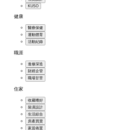
KUSO
健康
醫療保健
運動體育
活動紀錄
職涯
進修深造
財經企管
職場甘苦
住家
收藏嗜好
裝潢設計
生活綜合
房產買賣
家居佈置