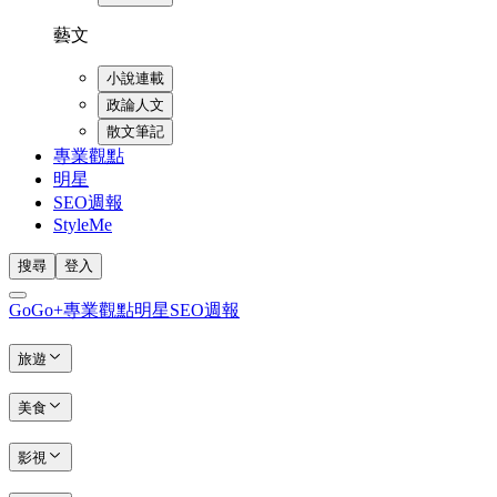
藝文
小說連載
政論人文
散文筆記
專業觀點
明星
SEO週報
StyleMe
搜尋
登入
GoGo+
專業觀點
明星
SEO週報
旅遊
美食
影視