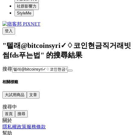
社群影響力
StyleMe
登入
"텔래@bitcoinsyri✓♢코인현금직거래빗
썸fds푸는법" 的搜尋結果
搜尋
相關標籤
大試用商品
文章
搜尋中
首頁
搜尋
關於
隱私權政策
服務條款
幫助