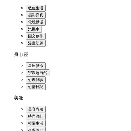
數位生活
攝影寫真
電玩動漫
汽機車
圖文創作
漫畫塗鴉
身心靈
星座算命
宗教超自然
心理測驗
心情日記
美妝
美容彩妝
時尚流行
校園生活
視覺設計