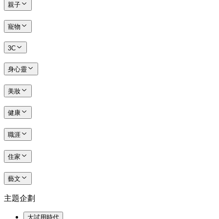
親子
寵物
3C
身心靈
美妝
健康
職涯
住家
藝文
主題企劃
大試用時代