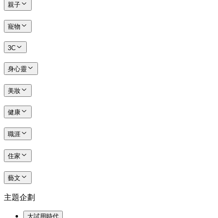
親子
寵物
3C
身心靈
美妝
健康
職涯
住家
藝文
主題企劃
大試用時代