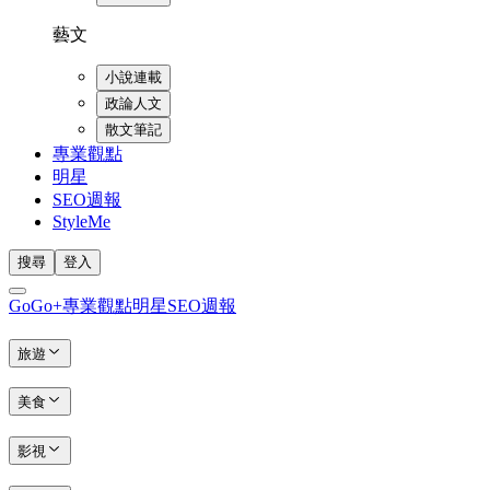
藝文
小說連載
政論人文
散文筆記
專業觀點
明星
SEO週報
StyleMe
搜尋
登入
GoGo+
專業觀點
明星
SEO週報
旅遊
美食
影視