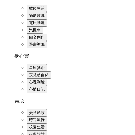
數位生活
攝影寫真
電玩動漫
汽機車
圖文創作
漫畫塗鴉
身心靈
星座算命
宗教超自然
心理測驗
心情日記
美妝
美容彩妝
時尚流行
校園生活
視覺設計