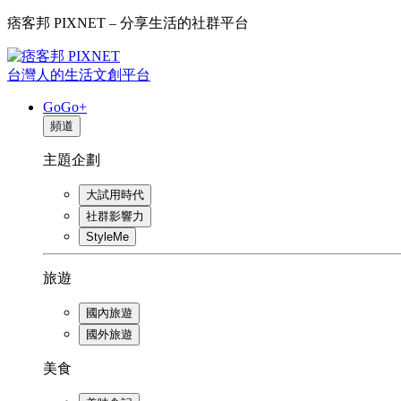
痞客邦 PIXNET – 分享生活的社群平台
台灣人的生活文創平台
GoGo+
頻道
主題企劃
大試用時代
社群影響力
StyleMe
旅遊
國內旅遊
國外旅遊
美食