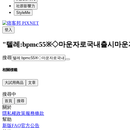
社群影響力
StyleMe
登入
"텔레:bpmc55※◇마운자로국내출시마
搜尋
相關標籤
大試用商品
文章
搜尋中
首頁
搜尋
關於
隱私權政策
服務條款
幫助
新版FAQ
官方公告