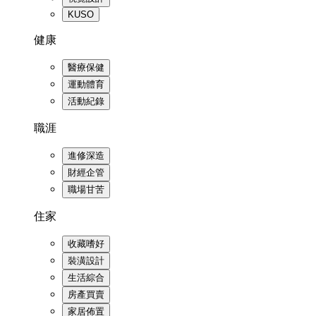
KUSO
健康
醫療保健
運動體育
活動紀錄
職涯
進修深造
財經企管
職場甘苦
住家
收藏嗜好
裝潢設計
生活綜合
房產買賣
家居佈置