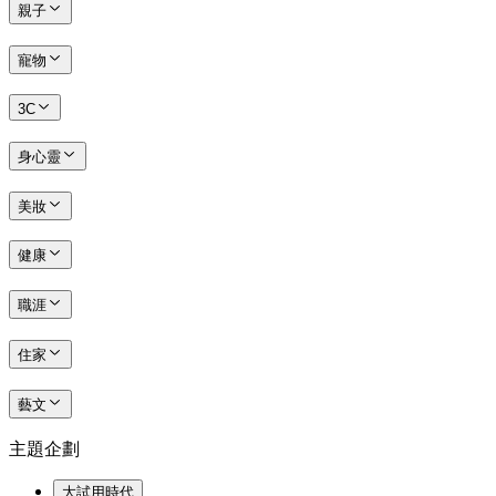
親子
寵物
3C
身心靈
美妝
健康
職涯
住家
藝文
主題企劃
大試用時代