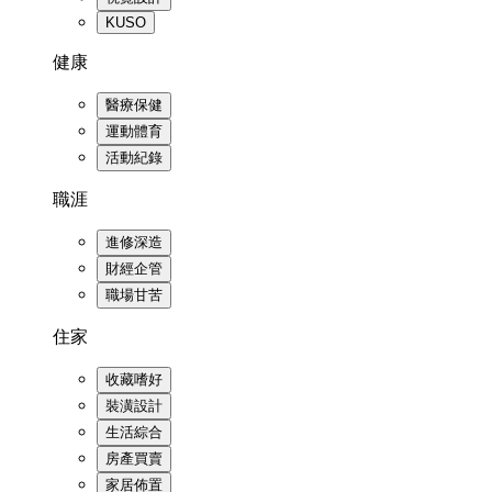
KUSO
健康
醫療保健
運動體育
活動紀錄
職涯
進修深造
財經企管
職場甘苦
住家
收藏嗜好
裝潢設計
生活綜合
房產買賣
家居佈置