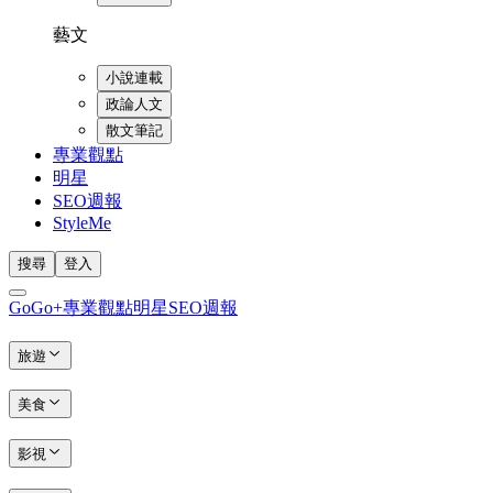
藝文
小說連載
政論人文
散文筆記
專業觀點
明星
SEO週報
StyleMe
搜尋
登入
GoGo+
專業觀點
明星
SEO週報
旅遊
美食
影視