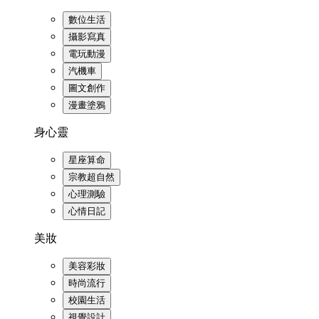
數位生活
攝影寫真
電玩動漫
汽機車
圖文創作
漫畫塗鴉
身心靈
星座算命
宗教超自然
心理測驗
心情日記
美妝
美容彩妝
時尚流行
校園生活
視覺設計