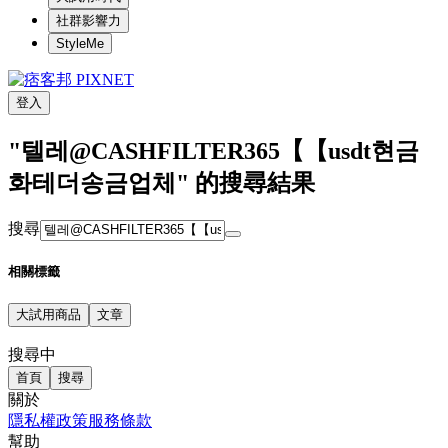
社群影響力
StyleMe
登入
"텔레@CASHFILTER365【【usdt현금
화테더송금업체" 的搜尋結果
搜尋
相關標籤
大試用商品
文章
搜尋中
首頁
搜尋
關於
隱私權政策
服務條款
幫助