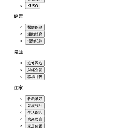
KUSO
健康
醫療保健
運動體育
活動紀錄
職涯
進修深造
財經企管
職場甘苦
住家
收藏嗜好
裝潢設計
生活綜合
房產買賣
家居佈置