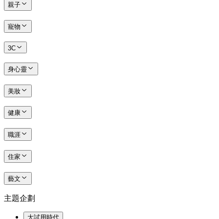
親子
寵物
3C
身心靈
美妝
健康
職涯
住家
藝文
主題企劃
大試用時代