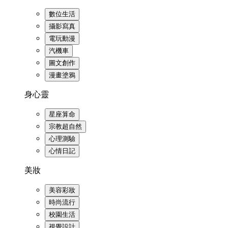
數位生活
攝影寫真
電玩動漫
汽機車
圖文創作
漫畫塗鴉
身心靈
星座算命
宗教超自然
心理測驗
心情日記
美妝
美容彩妝
時尚流行
校園生活
視覺設計