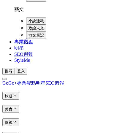
藝文
小說連載
政論人文
散文筆記
專業觀點
明星
SEO週報
StyleMe
搜尋
登入
GoGo+
專業觀點
明星
SEO週報
旅遊
美食
影視