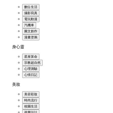
數位生活
攝影寫真
電玩動漫
汽機車
圖文創作
漫畫塗鴉
身心靈
星座算命
宗教超自然
心理測驗
心情日記
美妝
美容彩妝
時尚流行
校園生活
視覺設計