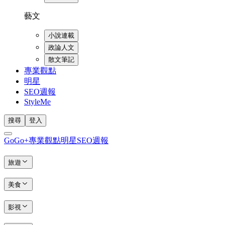
藝文
小說連載
政論人文
散文筆記
專業觀點
明星
SEO週報
StyleMe
搜尋
登入
GoGo+
專業觀點
明星
SEO週報
旅遊
美食
影視