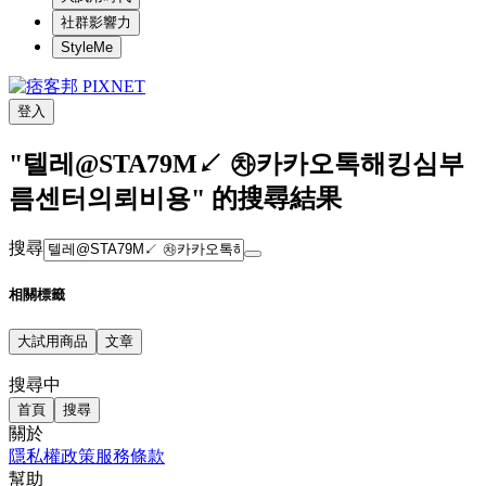
社群影響力
StyleMe
登入
"텔레@STA79M↙ ㉷카카오톡해킹심부
름센터의뢰비용" 的搜尋結果
搜尋
相關標籤
大試用商品
文章
搜尋中
首頁
搜尋
關於
隱私權政策
服務條款
幫助