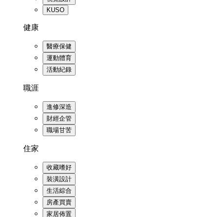
KUSO
健康
醫療保健
運動體育
活動紀錄
職涯
進修深造
財經企管
職場甘苦
住家
收藏嗜好
裝潢設計
生活綜合
房產買賣
家居佈置