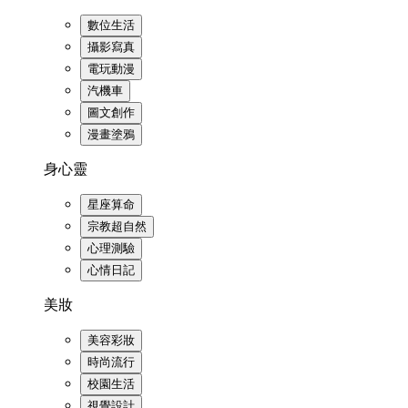
數位生活
攝影寫真
電玩動漫
汽機車
圖文創作
漫畫塗鴉
身心靈
星座算命
宗教超自然
心理測驗
心情日記
美妝
美容彩妝
時尚流行
校園生活
視覺設計