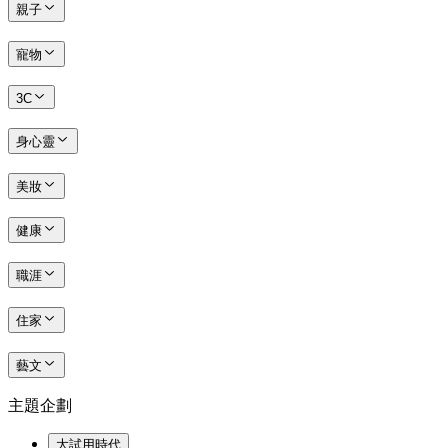
親子
寵物
3C
身心靈
美妝
健康
職涯
住家
藝文
主題企劃
大試用時代