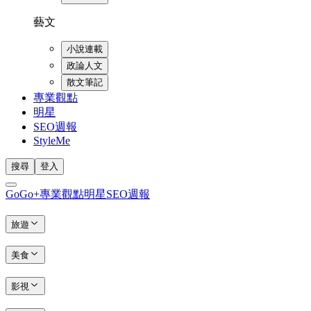
藝文
小說連載
政論人文
散文筆記
專業觀點
明星
SEO週報
StyleMe
搜尋
登入
GoGo+
專業觀點
明星
SEO週報
旅遊
美食
影視