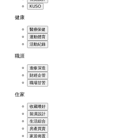
KUSO
健康
醫療保健
運動體育
活動紀錄
職涯
進修深造
財經企管
職場甘苦
住家
收藏嗜好
裝潢設計
生活綜合
房產買賣
家居佈置