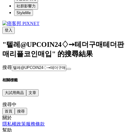
社群影響力
StyleMe
登入
"텔레@UPCOIN24♢➙테더구매테더판
매리플코인매입" 的搜尋結果
搜尋
相關標籤
大試用商品
文章
搜尋中
首頁
搜尋
關於
隱私權政策
服務條款
幫助