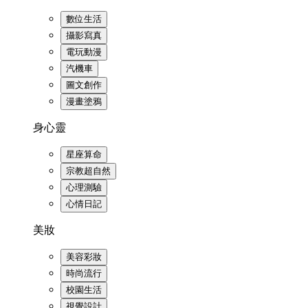
數位生活
攝影寫真
電玩動漫
汽機車
圖文創作
漫畫塗鴉
身心靈
星座算命
宗教超自然
心理測驗
心情日記
美妝
美容彩妝
時尚流行
校園生活
視覺設計