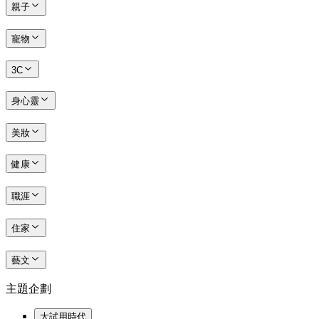
親子
寵物
3C
身心靈
美妝
健康
職涯
住家
藝文
主題企劃
大試用時代