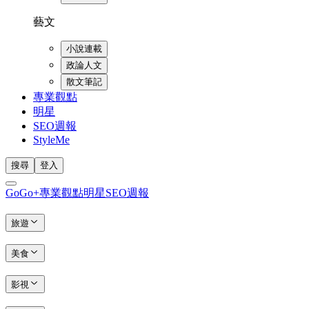
藝文
小說連載
政論人文
散文筆記
專業觀點
明星
SEO週報
StyleMe
搜尋
登入
GoGo+
專業觀點
明星
SEO週報
旅遊
美食
影視