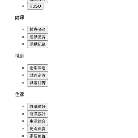
KUSO
健康
醫療保健
運動體育
活動紀錄
職涯
進修深造
財經企管
職場甘苦
住家
收藏嗜好
裝潢設計
生活綜合
房產買賣
家居佈置