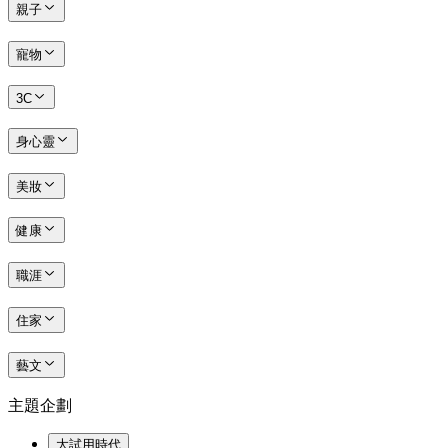
親子
寵物
3C
身心靈
美妝
健康
職涯
住家
藝文
主題企劃
大試用時代