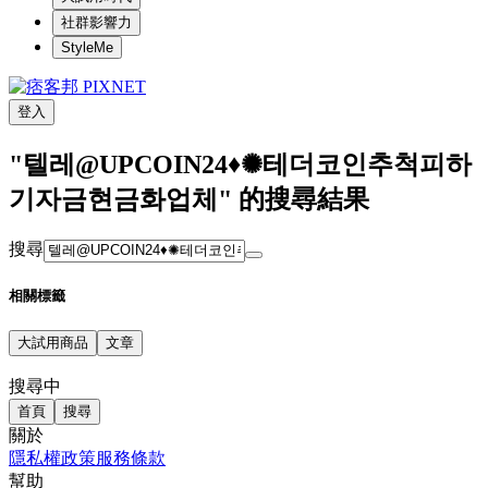
社群影響力
StyleMe
登入
"텔레@UPCOIN24♦✺테더코인추척피하
기자금현금화업체" 的搜尋結果
搜尋
相關標籤
大試用商品
文章
搜尋中
首頁
搜尋
關於
隱私權政策
服務條款
幫助