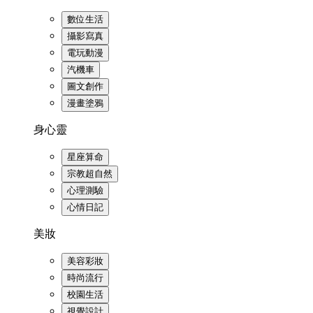
數位生活
攝影寫真
電玩動漫
汽機車
圖文創作
漫畫塗鴉
身心靈
星座算命
宗教超自然
心理測驗
心情日記
美妝
美容彩妝
時尚流行
校園生活
視覺設計