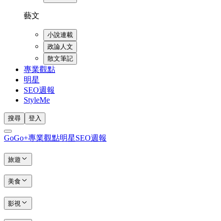
藝文
小說連載
政論人文
散文筆記
專業觀點
明星
SEO週報
StyleMe
搜尋
登入
GoGo+
專業觀點
明星
SEO週報
旅遊
美食
影視