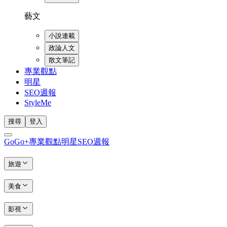
藝文
小說連載
政論人文
散文筆記
專業觀點
明星
SEO週報
StyleMe
搜尋
登入
GoGo+
專業觀點
明星
SEO週報
旅遊
美食
影視