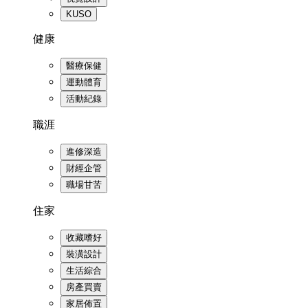
KUSO
健康
醫療保健
運動體育
活動紀錄
職涯
進修深造
財經企管
職場甘苦
住家
收藏嗜好
裝潢設計
生活綜合
房產買賣
家居佈置