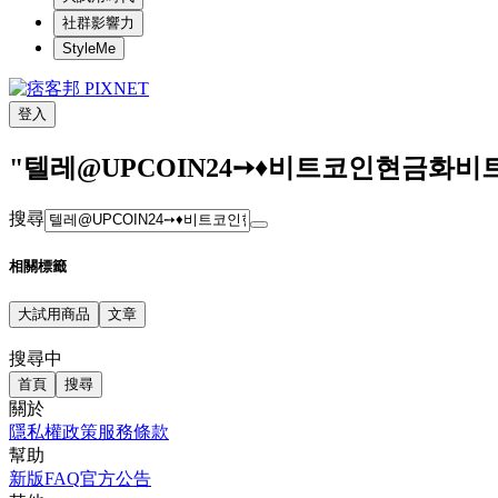
社群影響力
StyleMe
登入
"텔레@UPCOIN24➙♦비트코인현금화
搜尋
相關標籤
大試用商品
文章
搜尋中
首頁
搜尋
關於
隱私權政策
服務條款
幫助
新版FAQ
官方公告