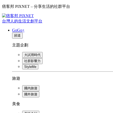
痞客邦 PIXNET – 分享生活的社群平台
台灣人的生活文創平台
GoGo+
頻道
主題企劃
大試用時代
社群影響力
StyleMe
旅遊
國內旅遊
國外旅遊
美食