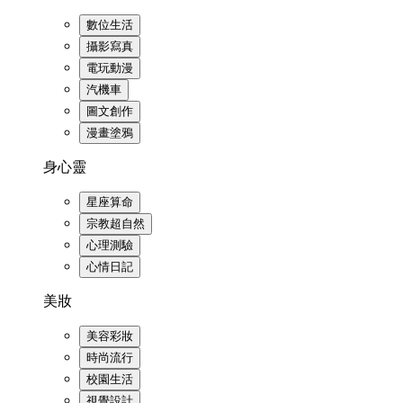
數位生活
攝影寫真
電玩動漫
汽機車
圖文創作
漫畫塗鴉
身心靈
星座算命
宗教超自然
心理測驗
心情日記
美妝
美容彩妝
時尚流行
校園生活
視覺設計