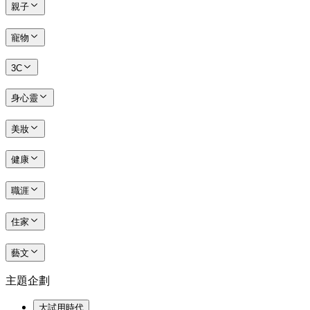
親子
寵物
3C
身心靈
美妝
健康
職涯
住家
藝文
主題企劃
大試用時代