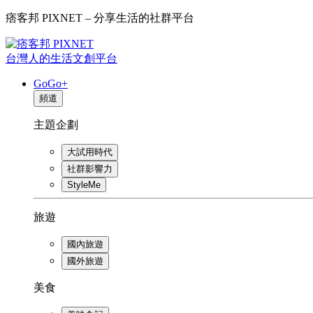
痞客邦 PIXNET – 分享生活的社群平台
台灣人的生活文創平台
GoGo+
頻道
主題企劃
大試用時代
社群影響力
StyleMe
旅遊
國內旅遊
國外旅遊
美食