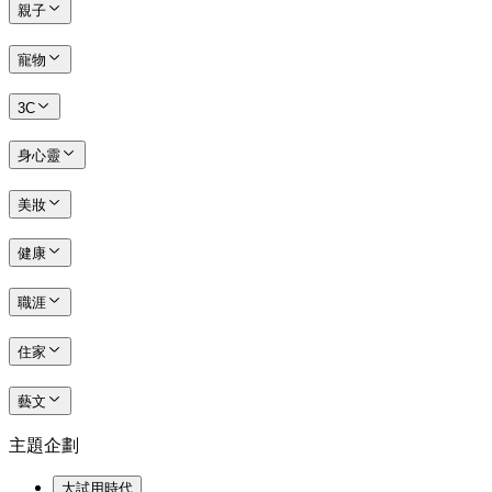
親子
寵物
3C
身心靈
美妝
健康
職涯
住家
藝文
主題企劃
大試用時代