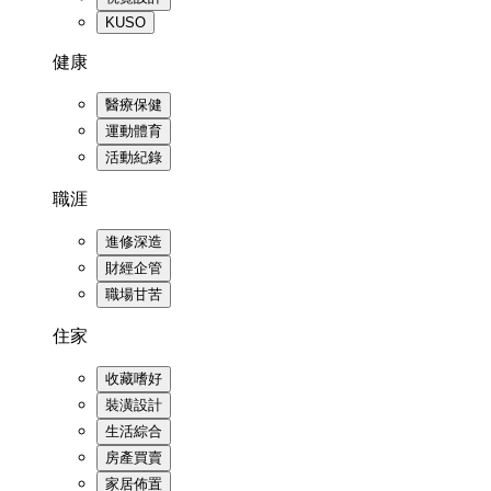
KUSO
健康
醫療保健
運動體育
活動紀錄
職涯
進修深造
財經企管
職場甘苦
住家
收藏嗜好
裝潢設計
生活綜合
房產買賣
家居佈置