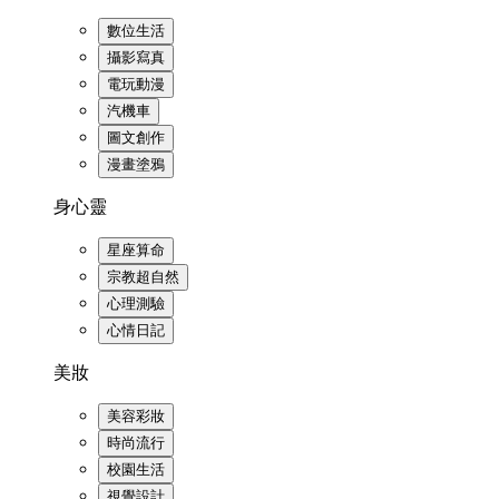
數位生活
攝影寫真
電玩動漫
汽機車
圖文創作
漫畫塗鴉
身心靈
星座算命
宗教超自然
心理測驗
心情日記
美妝
美容彩妝
時尚流行
校園生活
視覺設計