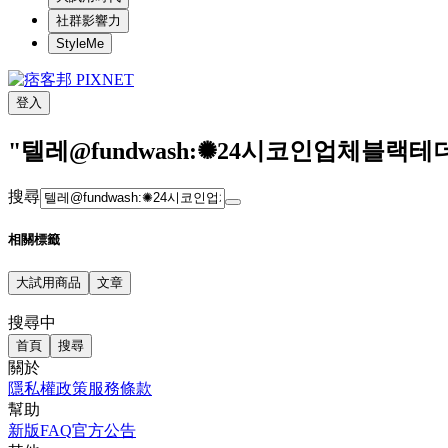
社群影響力
StyleMe
登入
"텔레@fundwash:✺24시코인업체블랙
搜尋
相關標籤
大試用商品
文章
搜尋中
首頁
搜尋
關於
隱私權政策
服務條款
幫助
新版FAQ
官方公告