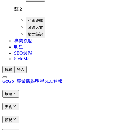
藝文
小說連載
政論人文
散文筆記
專業觀點
明星
SEO週報
StyleMe
搜尋
登入
GoGo+
專業觀點
明星
SEO週報
旅遊
美食
影視