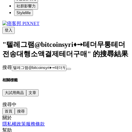
社群影響力
StyleMe
登入
"텔레그램@bitcoinsyri♦➙테더무통테더
전송대행소액결제테더구매" 的搜尋結果
搜尋
相關標籤
大試用商品
文章
搜尋中
首頁
搜尋
關於
隱私權政策
服務條款
幫助