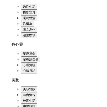
數位生活
攝影寫真
電玩動漫
汽機車
圖文創作
漫畫塗鴉
身心靈
星座算命
宗教超自然
心理測驗
心情日記
美妝
美容彩妝
時尚流行
校園生活
視覺設計