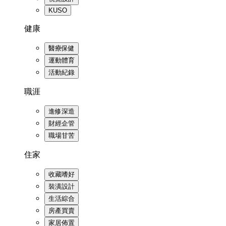
KUSO
健康
醫療保健
運動體育
活動紀錄
職涯
進修深造
財經企管
職場甘苦
住家
收藏嗜好
裝潢設計
生活綜合
房產買賣
家居佈置