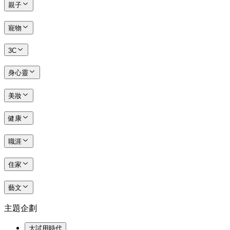
親子
寵物
3C
身心靈
美妝
健康
職涯
住家
藝文
主題企劃
大試用時代