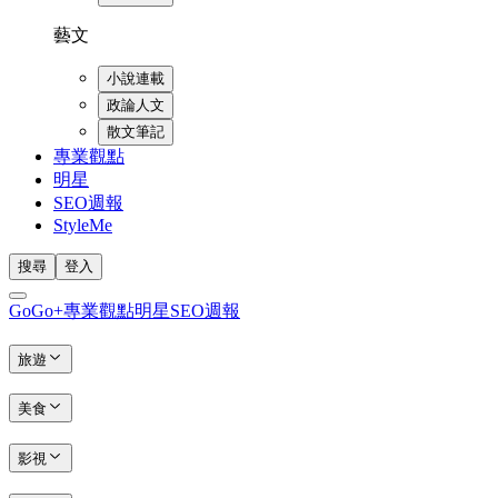
藝文
小說連載
政論人文
散文筆記
專業觀點
明星
SEO週報
StyleMe
搜尋
登入
GoGo+
專業觀點
明星
SEO週報
旅遊
美食
影視