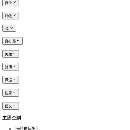
親子
寵物
3C
身心靈
美妝
健康
職涯
住家
藝文
主題企劃
大試用時代