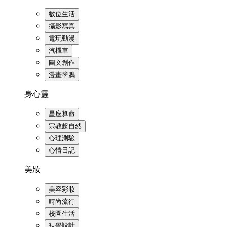
數位生活
攝影寫真
電玩動漫
汽機車
圖文創作
漫畫塗鴉
身心靈
星座算命
宗教超自然
心理測驗
心情日記
美妝
美容彩妝
時尚流行
校園生活
視覺設計