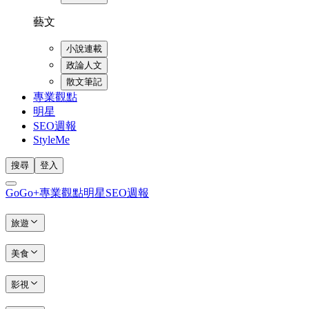
藝文
小說連載
政論人文
散文筆記
專業觀點
明星
SEO週報
StyleMe
搜尋
登入
GoGo+
專業觀點
明星
SEO週報
旅遊
美食
影視