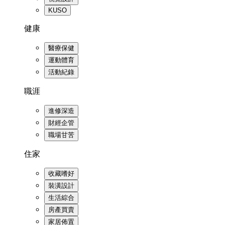
KUSO
健康
醫療保健
運動體育
活動紀錄
職涯
進修深造
財經企管
職場甘苦
住家
收藏嗜好
裝潢設計
生活綜合
房產買賣
家居佈置