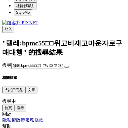
社群影響力
StyleMe
登入
"텔레:bpmc55□□위고비재고마운자로구
매대행" 的搜尋結果
搜尋
相關標籤
大試用商品
文章
搜尋中
首頁
搜尋
關於
隱私權政策
服務條款
幫助