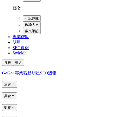
藝文
小說連載
政論人文
散文筆記
專業觀點
明星
SEO週報
StyleMe
搜尋
登入
GoGo+
專業觀點
明星
SEO週報
旅遊
美食
影視