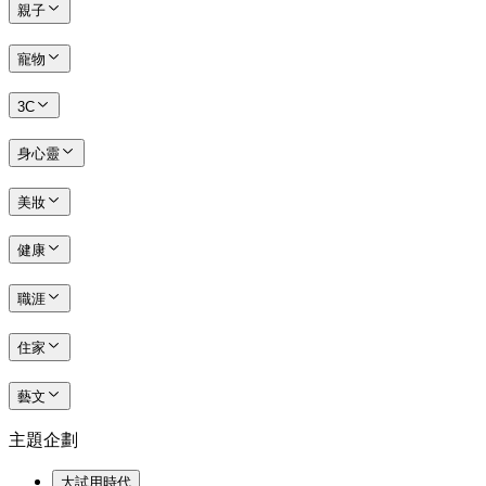
親子
寵物
3C
身心靈
美妝
健康
職涯
住家
藝文
主題企劃
大試用時代