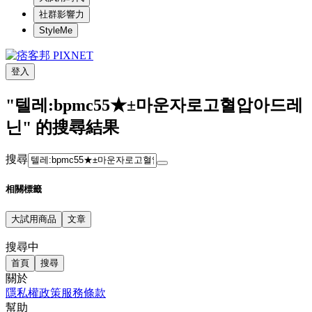
社群影響力
StyleMe
登入
"텔레:bpmc55★±마운자로고혈압아드레
닌" 的搜尋結果
搜尋
相關標籤
大試用商品
文章
搜尋中
首頁
搜尋
關於
隱私權政策
服務條款
幫助