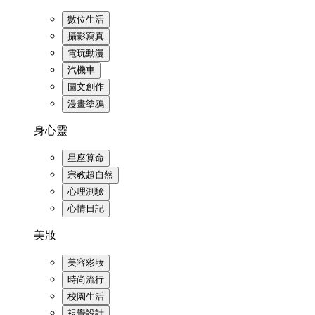
數位生活
攝影寫真
電玩動漫
汽機車
圖文創作
漫畫塗鴉
身心靈
星座算命
宗教超自然
心理測驗
心情日記
美妝
美容彩妝
時尚流行
校園生活
視覺設計