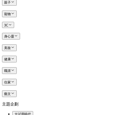
親子
寵物
3C
身心靈
美妝
健康
職涯
住家
藝文
主題企劃
大試用時代