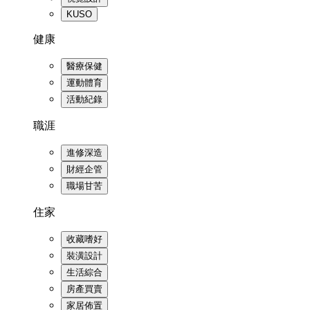
KUSO
健康
醫療保健
運動體育
活動紀錄
職涯
進修深造
財經企管
職場甘苦
住家
收藏嗜好
裝潢設計
生活綜合
房產買賣
家居佈置