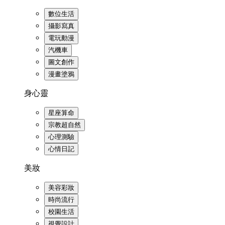
數位生活
攝影寫真
電玩動漫
汽機車
圖文創作
漫畫塗鴉
身心靈
星座算命
宗教超自然
心理測驗
心情日記
美妝
美容彩妝
時尚流行
校園生活
視覺設計