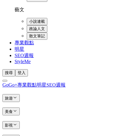
藝文
小說連載
政論人文
散文筆記
專業觀點
明星
SEO週報
StyleMe
搜尋
登入
GoGo+
專業觀點
明星
SEO週報
旅遊
美食
影視