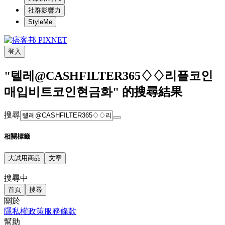
社群影響力
StyleMe
登入
"텔레@CASHFILTER365♢♢리플코인
매입비트코인현금화" 的搜尋結果
搜尋
相關標籤
大試用商品
文章
搜尋中
首頁
搜尋
關於
隱私權政策
服務條款
幫助