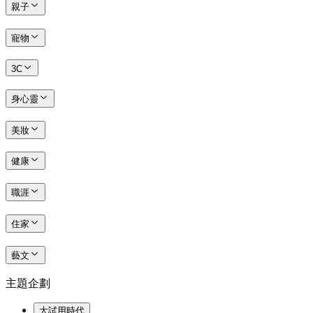
親子
寵物
3C
身心靈
美妝
健康
職涯
住家
藝文
主題企劃
大試用時代