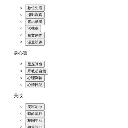
數位生活
攝影寫真
電玩動漫
汽機車
圖文創作
漫畫塗鴉
身心靈
星座算命
宗教超自然
心理測驗
心情日記
美妝
美容彩妝
時尚流行
校園生活
視覺設計