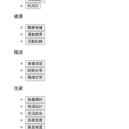
KUSO
健康
醫療保健
運動體育
活動紀錄
職涯
進修深造
財經企管
職場甘苦
住家
收藏嗜好
裝潢設計
生活綜合
房產買賣
家居佈置