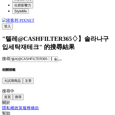
社群影響力
StyleMe
登入
"텔레@CASHFILTER365♢】솔라나구
입세탁재테크" 的搜尋結果
搜尋
相關標籤
大試用商品
文章
搜尋中
首頁
搜尋
關於
隱私權政策
服務條款
幫助