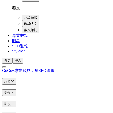
藝文
小說連載
政論人文
散文筆記
專業觀點
明星
SEO週報
StyleMe
搜尋
登入
GoGo+
專業觀點
明星
SEO週報
旅遊
美食
影視