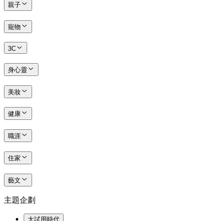
親子
寵物
3C
身心靈
美妝
健康
職涯
住家
藝文
主題企劃
大試用時代