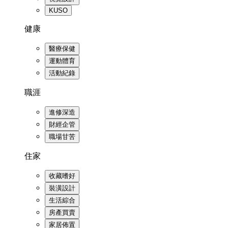
KUSO
健康
醫療保健
運動體育
活動紀錄
職涯
進修深造
財經企管
職場甘苦
住家
收藏嗜好
裝潢設計
生活綜合
房產買賣
家居佈置