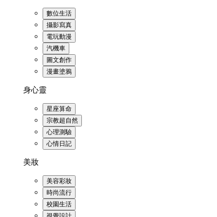
數位生活
攝影寫真
電玩動漫
汽機車
圖文創作
漫畫塗鴉
身心靈
星座算命
宗教超自然
心理測驗
心情日記
美妝
美容彩妝
時尚流行
校園生活
視覺設計