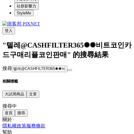
社群影響力
StyleMe
登入
"텔레@CASHFILTER365✺✺비트코인카
드구매리플코인판매" 的搜尋結果
搜尋
相關標籤
大試用商品
文章
搜尋中
首頁
搜尋
關於
隱私權政策
服務條款
幫助