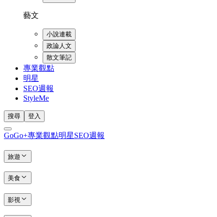
藝文
小說連載
政論人文
散文筆記
專業觀點
明星
SEO週報
StyleMe
搜尋
登入
GoGo+
專業觀點
明星
SEO週報
旅遊
美食
影視