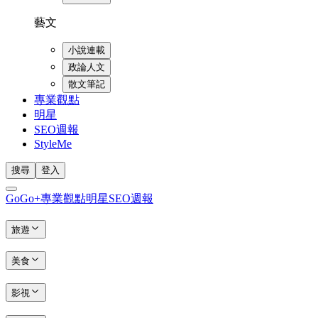
藝文
小說連載
政論人文
散文筆記
專業觀點
明星
SEO週報
StyleMe
搜尋
登入
GoGo+
專業觀點
明星
SEO週報
旅遊
美食
影視