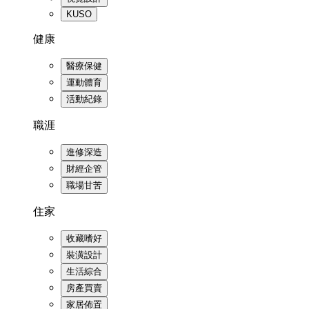
KUSO
健康
醫療保健
運動體育
活動紀錄
職涯
進修深造
財經企管
職場甘苦
住家
收藏嗜好
裝潢設計
生活綜合
房產買賣
家居佈置