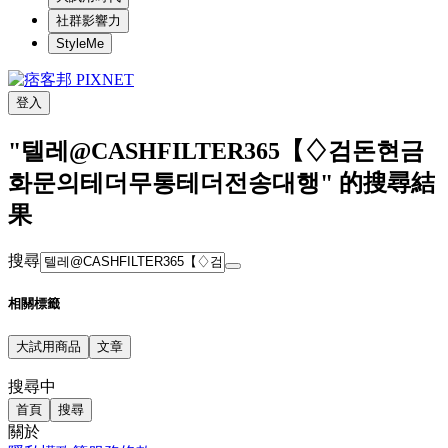
社群影響力
StyleMe
登入
"텔레@CASHFILTER365【♢검돈현금
화문의테더무통테더전송대행" 的搜尋結
果
搜尋
相關標籤
大試用商品
文章
搜尋中
首頁
搜尋
關於