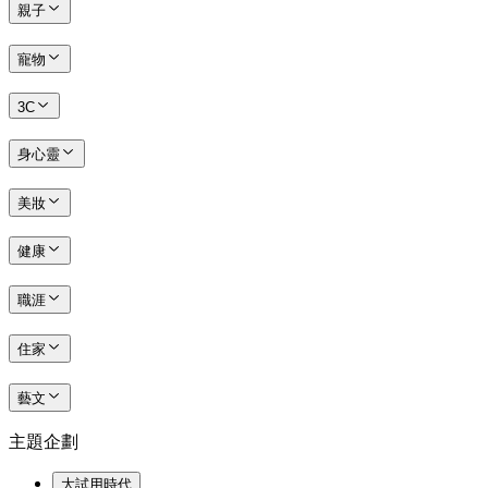
親子
寵物
3C
身心靈
美妝
健康
職涯
住家
藝文
主題企劃
大試用時代