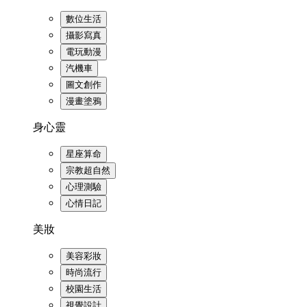
數位生活
攝影寫真
電玩動漫
汽機車
圖文創作
漫畫塗鴉
身心靈
星座算命
宗教超自然
心理測驗
心情日記
美妝
美容彩妝
時尚流行
校園生活
視覺設計