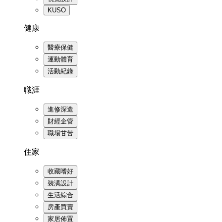
KUSO
健康
醫療保健
運動體育
活動紀錄
職涯
進修深造
財經企管
職場甘苦
住家
收藏嗜好
裝潢設計
生活綜合
房產買賣
家居佈置