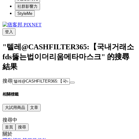
社群影響力
StyleMe
登入
"텔레@CASHFILTER365:【국내거래소
fds뚫는법이더리움메타마스크" 的搜尋
結果
搜尋
相關標籤
大試用商品
文章
搜尋中
首頁
搜尋
關於