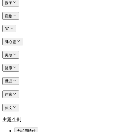
親子
寵物
3C
身心靈
美妝
健康
職涯
住家
藝文
主題企劃
大試用時代