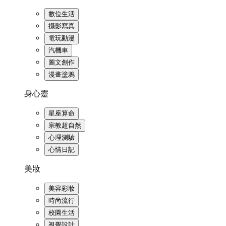
數位生活
攝影寫真
電玩動漫
汽機車
圖文創作
漫畫塗鴉
身心靈
星座算命
宗教超自然
心理測驗
心情日記
美妝
美容彩妝
時尚流行
校園生活
視覺設計