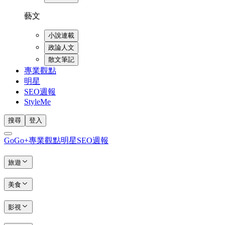
藝文
小說連載
政論人文
散文筆記
專業觀點
明星
SEO週報
StyleMe
搜尋
登入
GoGo+
專業觀點
明星
SEO週報
旅遊
美食
影視