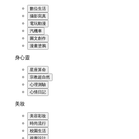
數位生活
攝影寫真
電玩動漫
汽機車
圖文創作
漫畫塗鴉
身心靈
星座算命
宗教超自然
心理測驗
心情日記
美妝
美容彩妝
時尚流行
校園生活
視覺設計