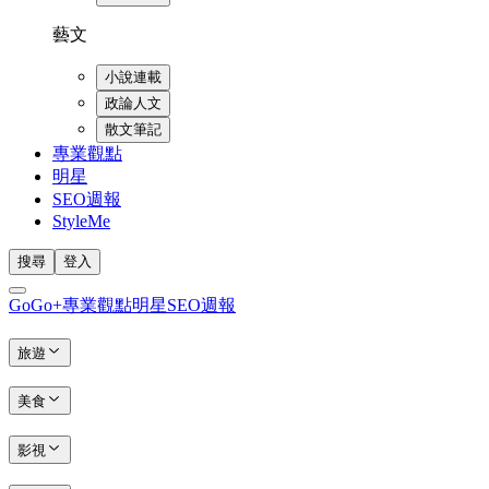
藝文
小說連載
政論人文
散文筆記
專業觀點
明星
SEO週報
StyleMe
搜尋
登入
GoGo+
專業觀點
明星
SEO週報
旅遊
美食
影視