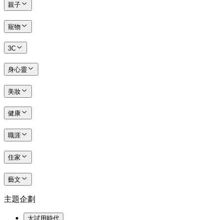
親子
寵物
3C
身心靈
美妝
健康
職涯
住家
藝文
主題企劃
大試用時代