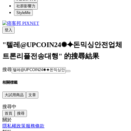
社群影響力
StyleMe
登入
"텔레@UPCOIN24✺⯌돈믹싱안전업체
트론리플전송대행" 的搜尋結果
搜尋
相關標籤
大試用商品
文章
搜尋中
首頁
搜尋
關於
隱私權政策
服務條款