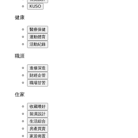
KUSO
健康
醫療保健
運動體育
活動紀錄
職涯
進修深造
財經企管
職場甘苦
住家
收藏嗜好
裝潢設計
生活綜合
房產買賣
家居佈置