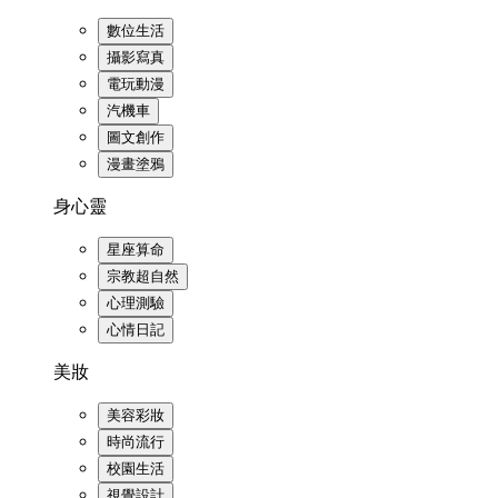
數位生活
攝影寫真
電玩動漫
汽機車
圖文創作
漫畫塗鴉
身心靈
星座算命
宗教超自然
心理測驗
心情日記
美妝
美容彩妝
時尚流行
校園生活
視覺設計