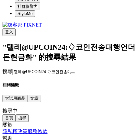
社群影響力
StyleMe
登入
"텔레@UPCOIN24:♢코인전송대행언더
돈현금화" 的搜尋結果
搜尋
相關標籤
大試用商品
文章
搜尋中
首頁
搜尋
關於
隱私權政策
服務條款
幫助