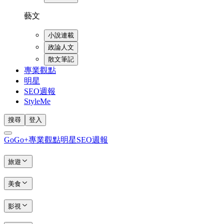
藝文
小說連載
政論人文
散文筆記
專業觀點
明星
SEO週報
StyleMe
搜尋
登入
GoGo+
專業觀點
明星
SEO週報
旅遊
美食
影視