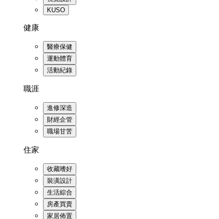
KUSO
健康
醫療保健
運動體育
活動紀錄
職涯
進修深造
財經企管
職場甘苦
住家
收藏嗜好
裝潢設計
生活綜合
房產買賣
家居佈置