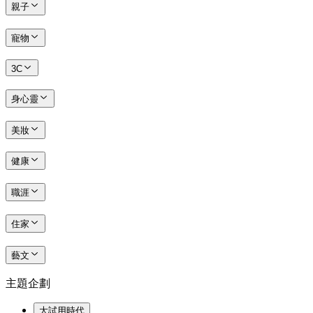
親子
寵物
3C
身心靈
美妝
健康
職涯
住家
藝文
主題企劃
大試用時代