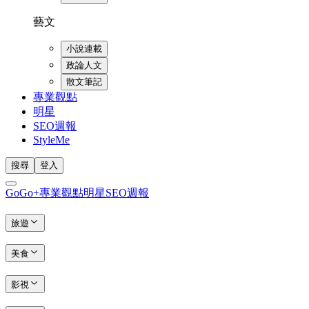
藝文
小說連載
政論人文
散文筆記
專業觀點
明星
SEO週報
StyleMe
搜尋
登入
GoGo+
專業觀點
明星
SEO週報
旅遊
美食
影視