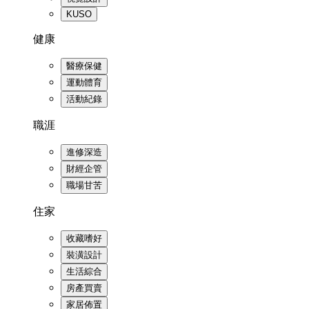
KUSO
健康
醫療保健
運動體育
活動紀錄
職涯
進修深造
財經企管
職場甘苦
住家
收藏嗜好
裝潢設計
生活綜合
房產買賣
家居佈置