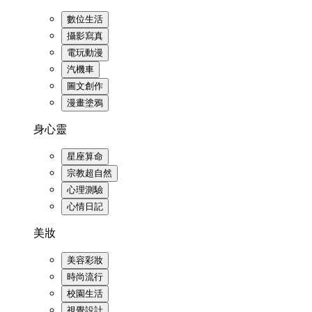
數位生活
攝影寫真
電玩動漫
汽機車
圖文創作
漫畫塗鴉
身心靈
星座算命
宗教超自然
心理測驗
心情日記
美妝
美容彩妝
時尚流行
校園生活
視覺設計