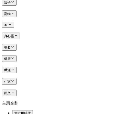
親子
寵物
3C
身心靈
美妝
健康
職涯
住家
藝文
主題企劃
大試用時代