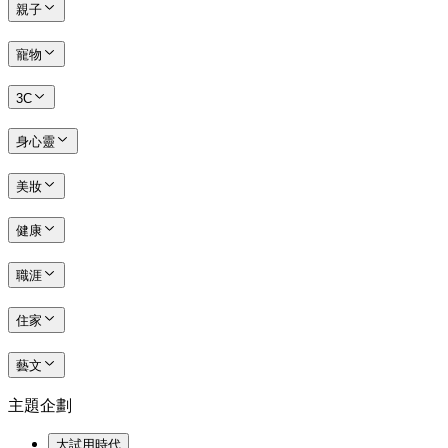
親子
寵物
3C
身心靈
美妝
健康
職涯
住家
藝文
主題企劃
大試用時代