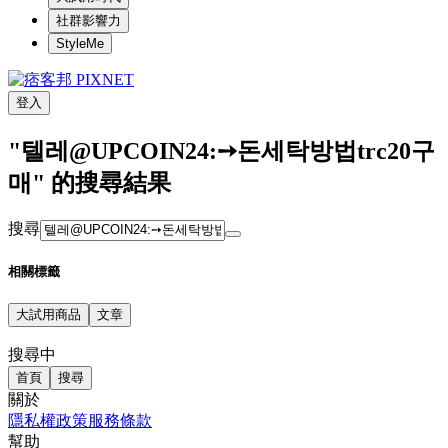
社群影響力
StyleMe
登入
"텔레@UPCOIN24:➙돈세탁방법trc20구
매" 的搜尋結果
搜尋
相關標籤
大試用商品
文章
搜尋中
首頁
搜尋
關於
隱私權政策
服務條款
幫助