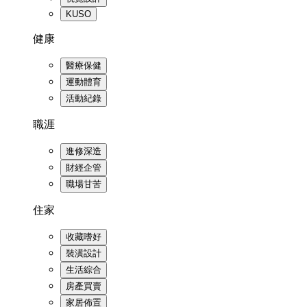
KUSO
健康
醫療保健
運動體育
活動紀錄
職涯
進修深造
財經企管
職場甘苦
住家
收藏嗜好
裝潢設計
生活綜合
房產買賣
家居佈置