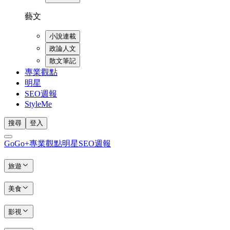
藝文
小說連載
政論人文
散文筆記
專業觀點
明星
SEO週報
StyleMe
搜尋
登入
GoGo+
專業觀點
明星
SEO週報
旅遊
美食
影視