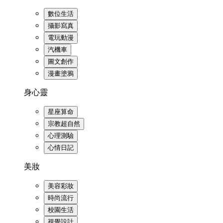
數位生活
攝影寫真
電玩動漫
汽機車
圖文創作
漫畫塗鴉
身心靈
星座算命
宗教超自然
心理測驗
心情日記
美妝
美容彩妝
時尚流行
校園生活
視覺設計