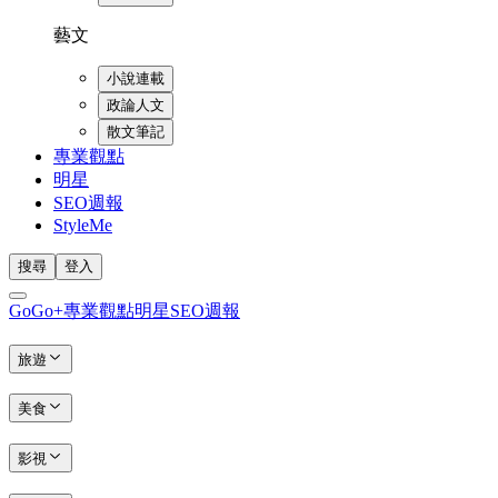
藝文
小說連載
政論人文
散文筆記
專業觀點
明星
SEO週報
StyleMe
搜尋
登入
GoGo+
專業觀點
明星
SEO週報
旅遊
美食
影視