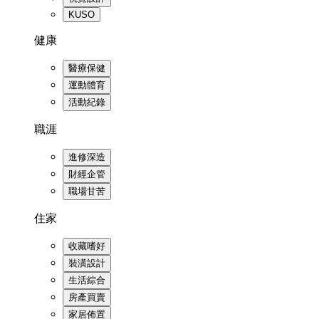
KUSO
健康
醫療保健
運動體育
活動紀錄
職涯
進修深造
財經企管
職場甘苦
住家
收藏嗜好
裝潢設計
生活綜合
房產買賣
家居佈置