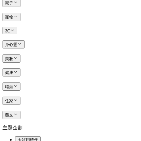
親子
寵物
3C
身心靈
美妝
健康
職涯
住家
藝文
主題企劃
大試用時代