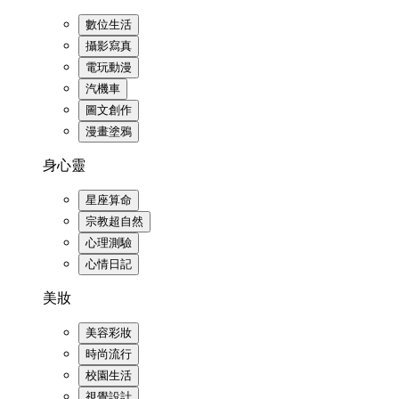
數位生活
攝影寫真
電玩動漫
汽機車
圖文創作
漫畫塗鴉
身心靈
星座算命
宗教超自然
心理測驗
心情日記
美妝
美容彩妝
時尚流行
校園生活
視覺設計