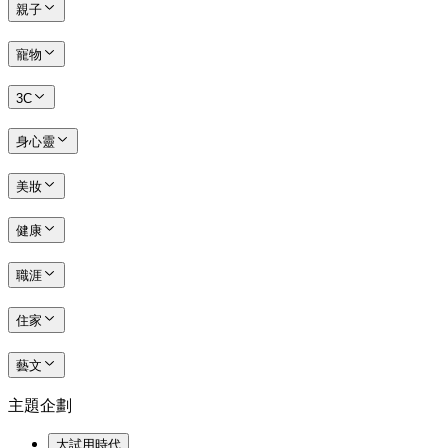
親子
寵物
3C
身心靈
美妝
健康
職涯
住家
藝文
主題企劃
大試用時代