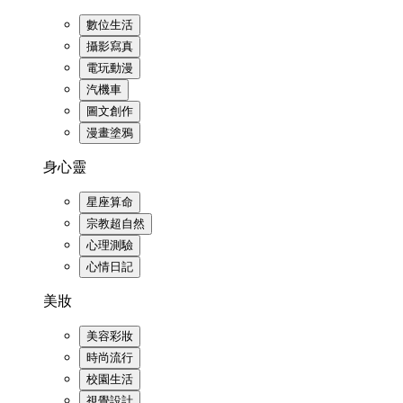
數位生活
攝影寫真
電玩動漫
汽機車
圖文創作
漫畫塗鴉
身心靈
星座算命
宗教超自然
心理測驗
心情日記
美妝
美容彩妝
時尚流行
校園生活
視覺設計