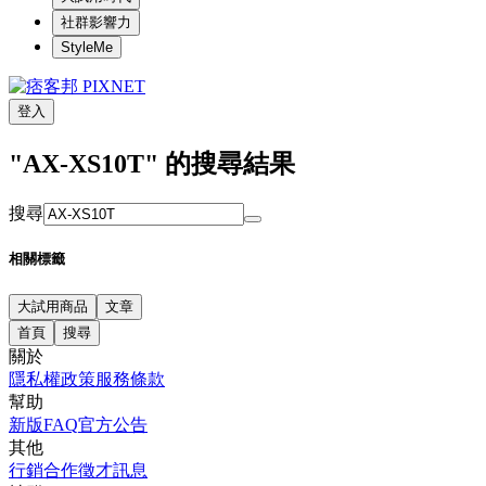
社群影響力
StyleMe
登入
"AX-XS10T" 的搜尋結果
搜尋
相關標籤
大試用商品
文章
首頁
搜尋
關於
隱私權政策
服務條款
幫助
新版FAQ
官方公告
其他
行銷合作
徵才訊息