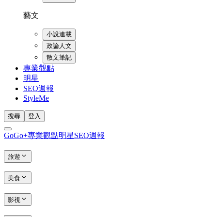
藝文
小說連載
政論人文
散文筆記
專業觀點
明星
SEO週報
StyleMe
搜尋
登入
GoGo+
專業觀點
明星
SEO週報
旅遊
美食
影視