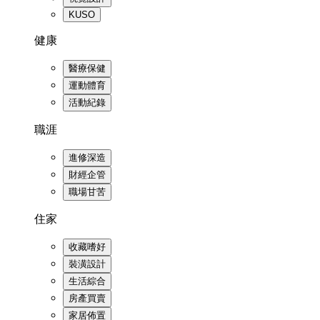
KUSO
健康
醫療保健
運動體育
活動紀錄
職涯
進修深造
財經企管
職場甘苦
住家
收藏嗜好
裝潢設計
生活綜合
房產買賣
家居佈置