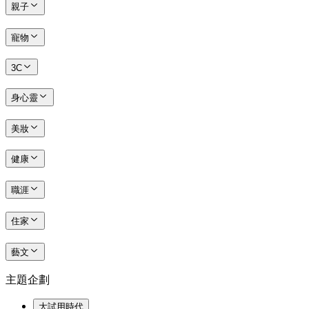
親子
寵物
3C
身心靈
美妝
健康
職涯
住家
藝文
主題企劃
大試用時代