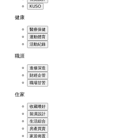
KUSO
健康
醫療保健
運動體育
活動紀錄
職涯
進修深造
財經企管
職場甘苦
住家
收藏嗜好
裝潢設計
生活綜合
房產買賣
家居佈置