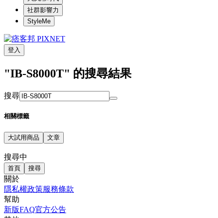
社群影響力
StyleMe
登入
"IB-S8000T" 的搜尋結果
搜尋
相關標籤
大試用商品
文章
搜尋中
首頁
搜尋
關於
隱私權政策
服務條款
幫助
新版FAQ
官方公告