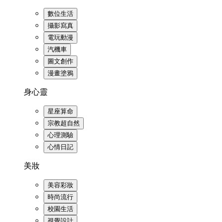
數位生活
攝影寫真
電玩動漫
汽機車
圖文創作
漫畫塗鴉
身心靈
星座算命
宗教超自然
心理測驗
心情日記
美妝
美容彩妝
時尚流行
校園生活
視覺設計