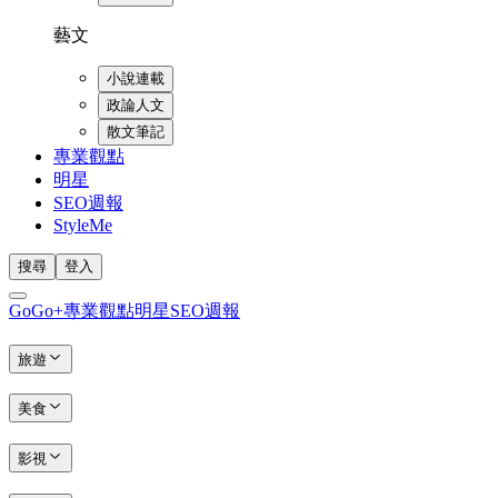
藝文
小說連載
政論人文
散文筆記
專業觀點
明星
SEO週報
StyleMe
搜尋
登入
GoGo+
專業觀點
明星
SEO週報
旅遊
美食
影視