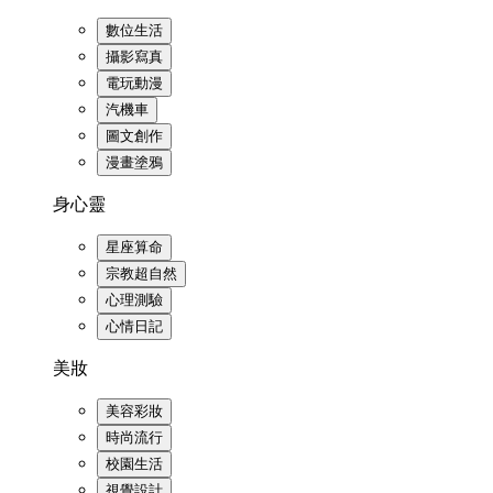
數位生活
攝影寫真
電玩動漫
汽機車
圖文創作
漫畫塗鴉
身心靈
星座算命
宗教超自然
心理測驗
心情日記
美妝
美容彩妝
時尚流行
校園生活
視覺設計