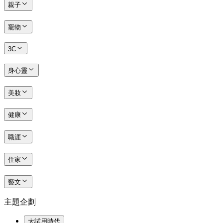
親子
寵物
3C
身心靈
美妝
健康
職涯
住家
藝文
主題企劃
大試用時代