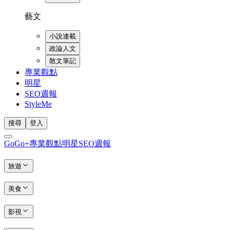
藝文
小說連載
政論人文
散文筆記
專業觀點
明星
SEO週報
StyleMe
搜尋
登入
GoGo+
專業觀點
明星
SEO週報
旅遊
美食
影視