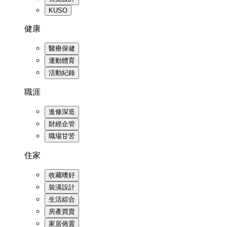
KUSO
健康
醫療保健
運動體育
活動紀錄
職涯
進修深造
財經企管
職場甘苦
住家
收藏嗜好
裝潢設計
生活綜合
房產買賣
家居佈置