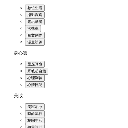
數位生活
攝影寫真
電玩動漫
汽機車
圖文創作
漫畫塗鴉
身心靈
星座算命
宗教超自然
心理測驗
心情日記
美妝
美容彩妝
時尚流行
校園生活
視覺設計