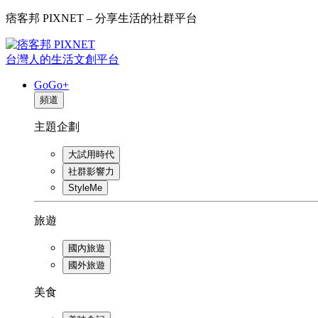
痞客邦 PIXNET – 分享生活的社群平台
台灣人的生活文創平台
GoGo+
頻道
主題企劃
大試用時代
社群影響力
StyleMe
旅遊
國內旅遊
國外旅遊
美食