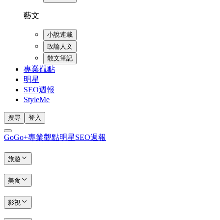
藝文
小說連載
政論人文
散文筆記
專業觀點
明星
SEO週報
StyleMe
搜尋
登入
GoGo+
專業觀點
明星
SEO週報
旅遊
美食
影視