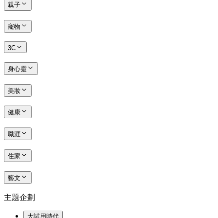
親子
寵物
3C
身心靈
美妝
健康
職涯
住家
藝文
主題企劃
大試用時代