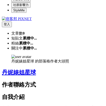
社群影響力
StyleMe
登入
文章數
0
短貼文
累積中...
粉絲
累積中...
關注中
累積中...
丹妮婊姐星球 的部落格作者大頭照
丹妮婊姐星球
作者聯絡方式
自我介紹