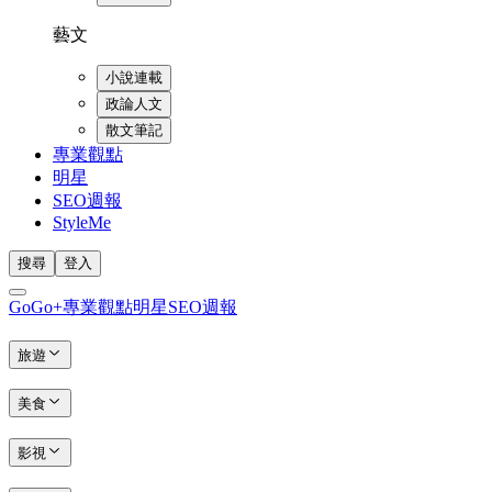
藝文
小說連載
政論人文
散文筆記
專業觀點
明星
SEO週報
StyleMe
搜尋
登入
GoGo+
專業觀點
明星
SEO週報
旅遊
美食
影視