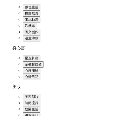
數位生活
攝影寫真
電玩動漫
汽機車
圖文創作
漫畫塗鴉
身心靈
星座算命
宗教超自然
心理測驗
心情日記
美妝
美容彩妝
時尚流行
校園生活
視覺設計