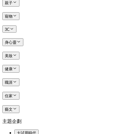
親子
寵物
3C
身心靈
美妝
健康
職涯
住家
藝文
主題企劃
大試用時代