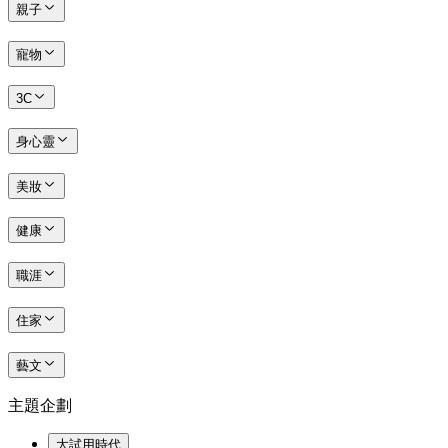
親子
寵物
3C
身心靈
美妝
健康
職涯
住家
藝文
主題企劃
大試用時代