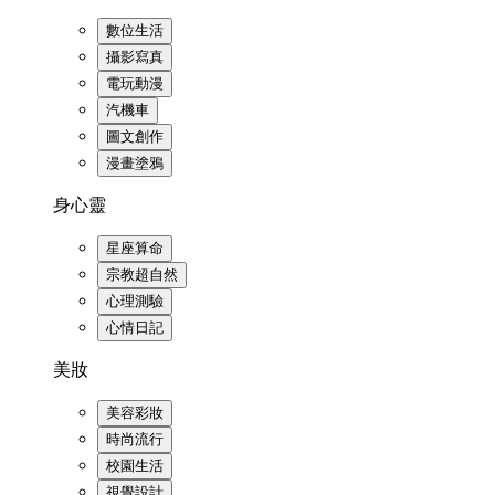
數位生活
攝影寫真
電玩動漫
汽機車
圖文創作
漫畫塗鴉
身心靈
星座算命
宗教超自然
心理測驗
心情日記
美妝
美容彩妝
時尚流行
校園生活
視覺設計