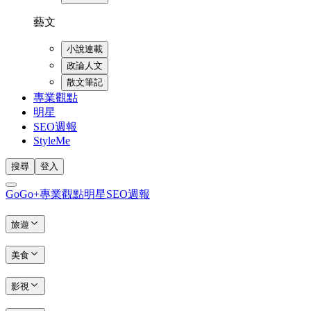
藝文
小說連載
政論人文
散文筆記
專業觀點
明星
SEO週報
StyleMe
搜尋
登入
GoGo+
專業觀點
明星
SEO週報
旅遊
美食
影視