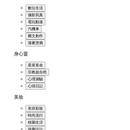
數位生活
攝影寫真
電玩動漫
汽機車
圖文創作
漫畫塗鴉
身心靈
星座算命
宗教超自然
心理測驗
心情日記
美妝
美容彩妝
時尚流行
校園生活
視覺設計