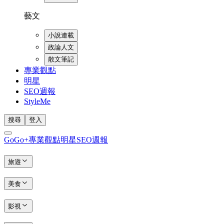
藝文
小說連載
政論人文
散文筆記
專業觀點
明星
SEO週報
StyleMe
搜尋
登入
GoGo+
專業觀點
明星
SEO週報
旅遊
美食
影視