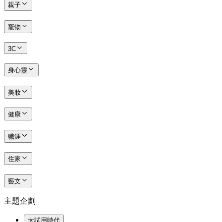
親子
寵物
3C
身心靈
美妝
健康
職涯
住家
藝文
主題企劃
大試用時代