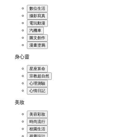
數位生活
攝影寫真
電玩動漫
汽機車
圖文創作
漫畫塗鴉
身心靈
星座算命
宗教超自然
心理測驗
心情日記
美妝
美容彩妝
時尚流行
校園生活
視覺設計