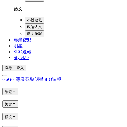
藝文
小說連載
政論人文
散文筆記
專業觀點
明星
SEO週報
StyleMe
搜尋
登入
GoGo+
專業觀點
明星
SEO週報
旅遊
美食
影視