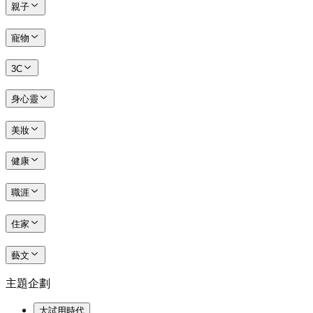
親子
寵物
3C
身心靈
美妝
健康
職涯
住家
藝文
主題企劃
大試用時代