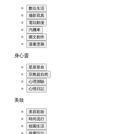
數位生活
攝影寫真
電玩動漫
汽機車
圖文創作
漫畫塗鴉
身心靈
星座算命
宗教超自然
心理測驗
心情日記
美妝
美容彩妝
時尚流行
校園生活
視覺設計