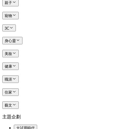
親子
寵物
3C
身心靈
美妝
健康
職涯
住家
藝文
主題企劃
大試用時代