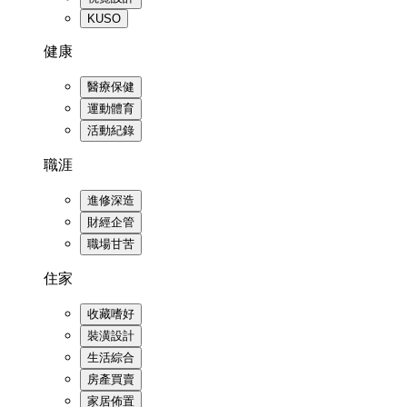
KUSO
健康
醫療保健
運動體育
活動紀錄
職涯
進修深造
財經企管
職場甘苦
住家
收藏嗜好
裝潢設計
生活綜合
房產買賣
家居佈置