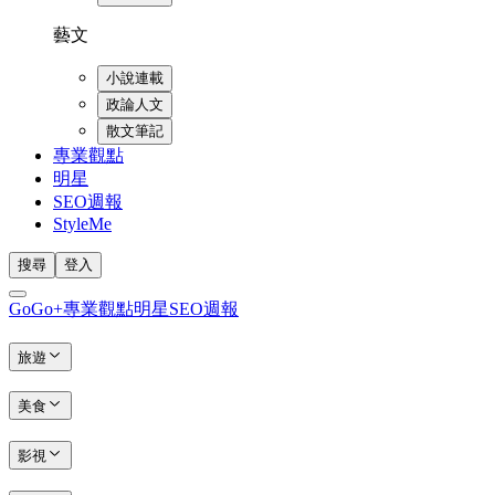
藝文
小說連載
政論人文
散文筆記
專業觀點
明星
SEO週報
StyleMe
搜尋
登入
GoGo+
專業觀點
明星
SEO週報
旅遊
美食
影視