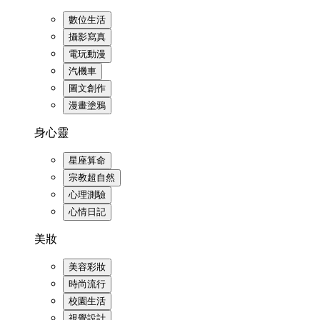
數位生活
攝影寫真
電玩動漫
汽機車
圖文創作
漫畫塗鴉
身心靈
星座算命
宗教超自然
心理測驗
心情日記
美妝
美容彩妝
時尚流行
校園生活
視覺設計