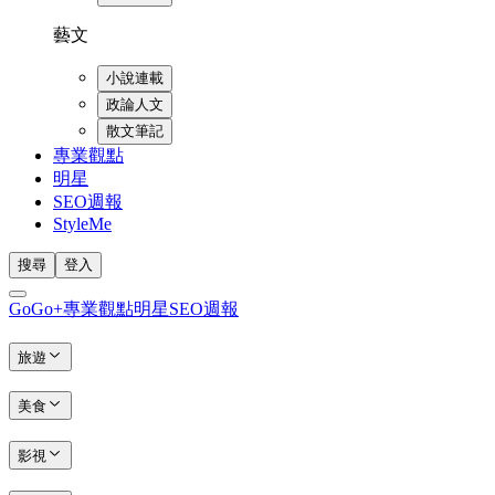
藝文
小說連載
政論人文
散文筆記
專業觀點
明星
SEO週報
StyleMe
搜尋
登入
GoGo+
專業觀點
明星
SEO週報
旅遊
美食
影視