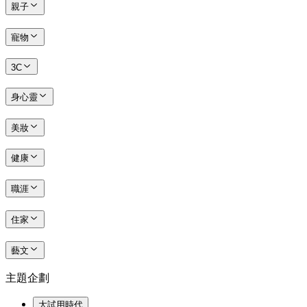
親子
寵物
3C
身心靈
美妝
健康
職涯
住家
藝文
主題企劃
大試用時代