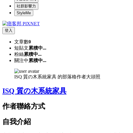
社群影響力
StyleMe
登入
文章數
0
短貼文
累積中...
粉絲
累積中...
關注中
累積中...
ISQ 質の木系統家具 的部落格作者大頭照
ISQ 質の木系統家具
作者聯絡方式
自我介紹