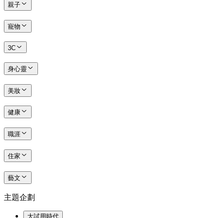
親子
寵物
3C
身心靈
美妝
健康
職涯
住家
藝文
主題企劃
大試用時代