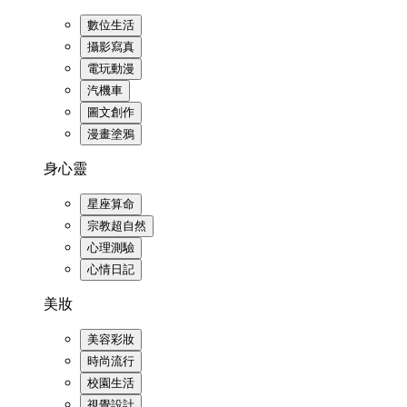
數位生活
攝影寫真
電玩動漫
汽機車
圖文創作
漫畫塗鴉
身心靈
星座算命
宗教超自然
心理測驗
心情日記
美妝
美容彩妝
時尚流行
校園生活
視覺設計