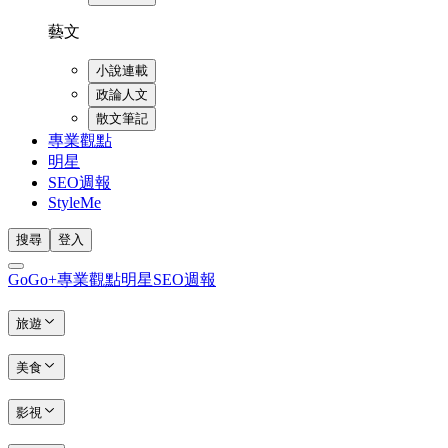
藝文
小說連載
政論人文
散文筆記
專業觀點
明星
SEO週報
StyleMe
搜尋
登入
GoGo+
專業觀點
明星
SEO週報
旅遊
美食
影視