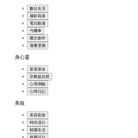
數位生活
攝影寫真
電玩動漫
汽機車
圖文創作
漫畫塗鴉
身心靈
星座算命
宗教超自然
心理測驗
心情日記
美妝
美容彩妝
時尚流行
校園生活
視覺設計