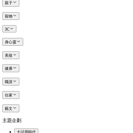
親子
寵物
3C
身心靈
美妝
健康
職涯
住家
藝文
主題企劃
大試用時代