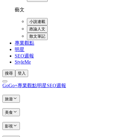
藝文
小說連載
政論人文
散文筆記
專業觀點
明星
SEO週報
StyleMe
搜尋
登入
GoGo+
專業觀點
明星
SEO週報
旅遊
美食
影視