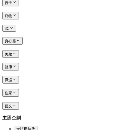
親子
寵物
3C
身心靈
美妝
健康
職涯
住家
藝文
主題企劃
大試用時代