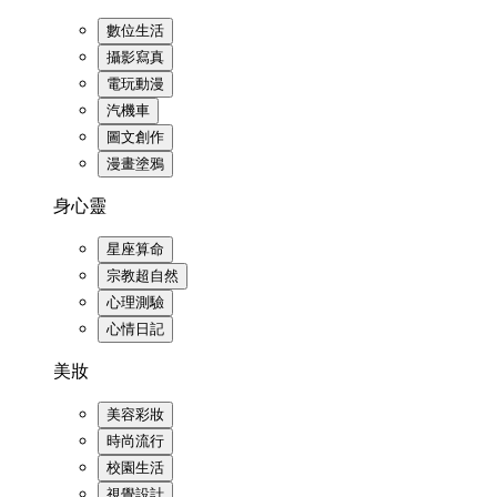
數位生活
攝影寫真
電玩動漫
汽機車
圖文創作
漫畫塗鴉
身心靈
星座算命
宗教超自然
心理測驗
心情日記
美妝
美容彩妝
時尚流行
校園生活
視覺設計