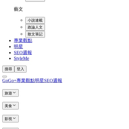
藝文
小說連載
政論人文
散文筆記
專業觀點
明星
SEO週報
StyleMe
搜尋
登入
GoGo+
專業觀點
明星
SEO週報
旅遊
美食
影視