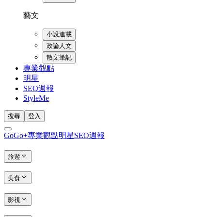
藝文
小說連載
政論人文
散文筆記
專業觀點
明星
SEO週報
StyleMe
搜尋
登入
GoGo+
專業觀點
明星
SEO週報
旅遊
美食
影視