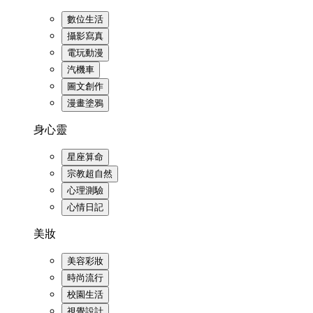
數位生活
攝影寫真
電玩動漫
汽機車
圖文創作
漫畫塗鴉
身心靈
星座算命
宗教超自然
心理測驗
心情日記
美妝
美容彩妝
時尚流行
校園生活
視覺設計