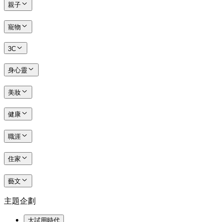
親子
寵物
3C
身心靈
美妝
健康
職涯
住家
藝文
主題企劃
大試用時代