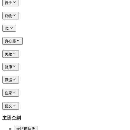
親子
寵物
3C
身心靈
美妝
健康
職涯
住家
藝文
主題企劃
大試用時代