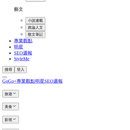
藝文
小說連載
政論人文
散文筆記
專業觀點
明星
SEO週報
StyleMe
搜尋
登入
GoGo+
專業觀點
明星
SEO週報
旅遊
美食
影視