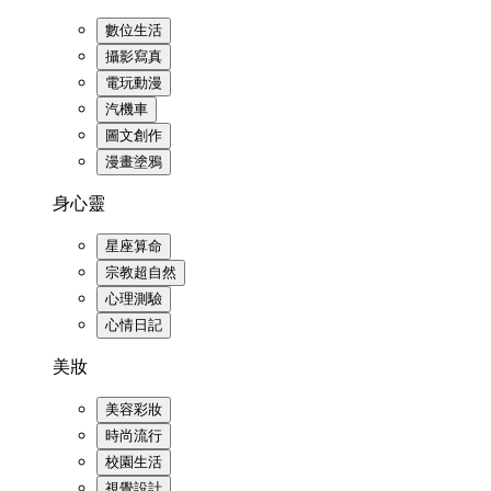
數位生活
攝影寫真
電玩動漫
汽機車
圖文創作
漫畫塗鴉
身心靈
星座算命
宗教超自然
心理測驗
心情日記
美妝
美容彩妝
時尚流行
校園生活
視覺設計