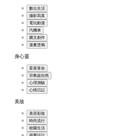
數位生活
攝影寫真
電玩動漫
汽機車
圖文創作
漫畫塗鴉
身心靈
星座算命
宗教超自然
心理測驗
心情日記
美妝
美容彩妝
時尚流行
校園生活
視覺設計