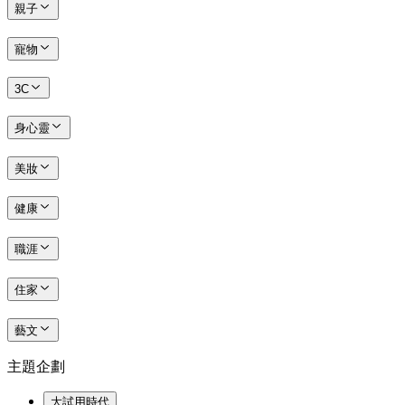
親子
寵物
3C
身心靈
美妝
健康
職涯
住家
藝文
主題企劃
大試用時代