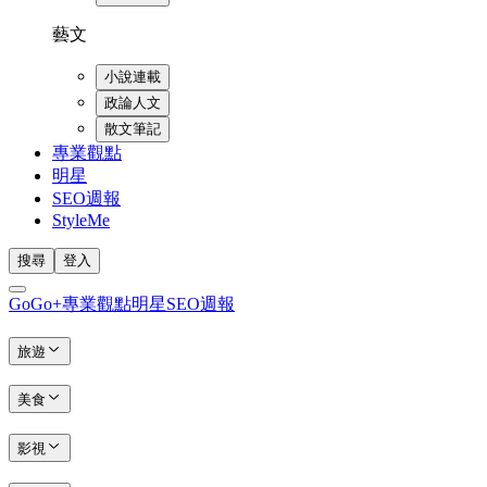
藝文
小說連載
政論人文
散文筆記
專業觀點
明星
SEO週報
StyleMe
搜尋
登入
GoGo+
專業觀點
明星
SEO週報
旅遊
美食
影視