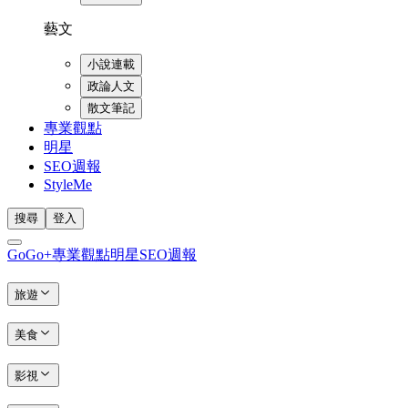
藝文
小說連載
政論人文
散文筆記
專業觀點
明星
SEO週報
StyleMe
搜尋
登入
GoGo+
專業觀點
明星
SEO週報
旅遊
美食
影視