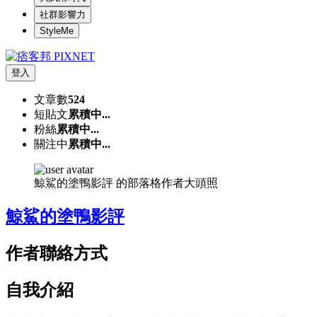
社群影響力
StyleMe
登入
文章數
524
短貼文
累積中...
粉絲
累積中...
關注中
累積中...
鯨鯊的塗鴨影評 的部落格作者大頭照
鯨鯊的塗鴨影評
作者聯絡方式
自我介紹