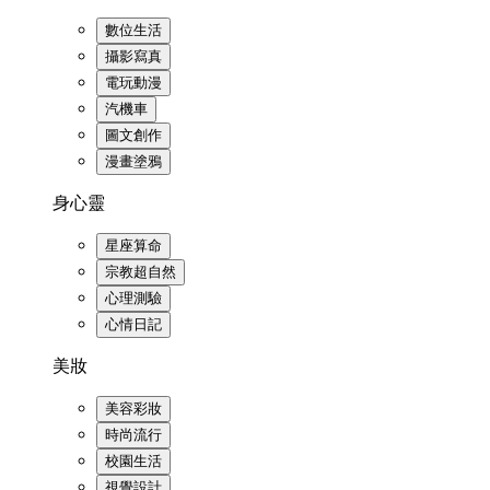
數位生活
攝影寫真
電玩動漫
汽機車
圖文創作
漫畫塗鴉
身心靈
星座算命
宗教超自然
心理測驗
心情日記
美妝
美容彩妝
時尚流行
校園生活
視覺設計