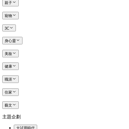
親子
寵物
3C
身心靈
美妝
健康
職涯
住家
藝文
主題企劃
大試用時代