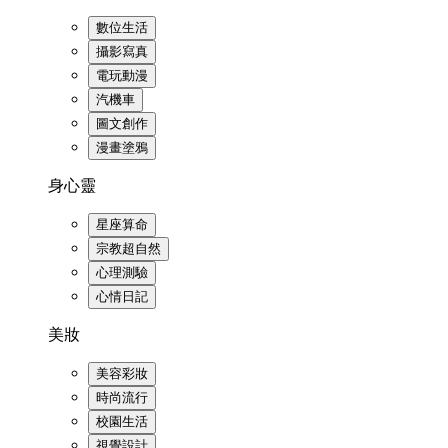
數位生活
攝影寫真
電玩動漫
汽機車
圖文創作
漫畫塗鴉
身心靈
星座算命
宗教超自然
心理測驗
心情日記
美妝
美容彩妝
時尚流行
校園生活
視覺設計