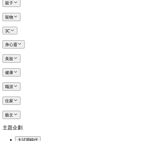
親子
寵物
3C
身心靈
美妝
健康
職涯
住家
藝文
主題企劃
大試用時代