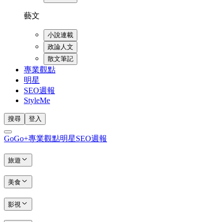
藝文
小說連載
政論人文
散文筆記
專業觀點
明星
SEO週報
StyleMe
搜尋
登入
GoGo+
專業觀點
明星
SEO週報
旅遊
美食
影視