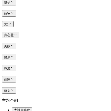
親子
寵物
3C
身心靈
美妝
健康
職涯
住家
藝文
主題企劃
大試用時代