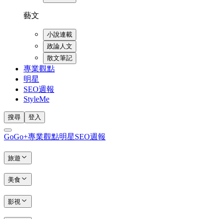
藝文
小說連載
政論人文
散文筆記
專業觀點
明星
SEO週報
StyleMe
搜尋
登入
GoGo+
專業觀點
明星
SEO週報
旅遊
美食
影視