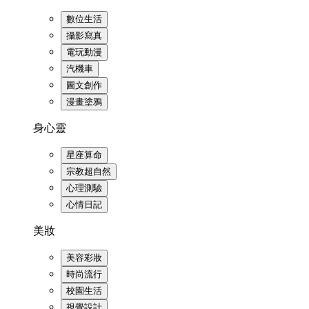
數位生活
攝影寫真
電玩動漫
汽機車
圖文創作
漫畫塗鴉
身心靈
星座算命
宗教超自然
心理測驗
心情日記
美妝
美容彩妝
時尚流行
校園生活
視覺設計