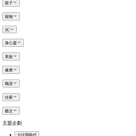
親子
寵物
3C
身心靈
美妝
健康
職涯
住家
藝文
主題企劃
大試用時代