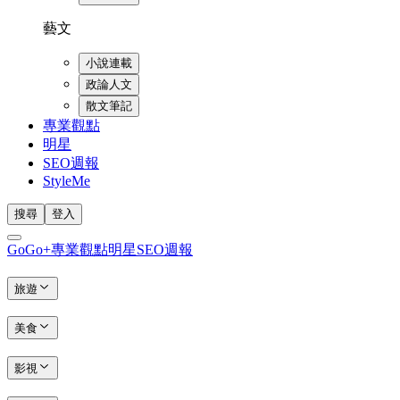
藝文
小說連載
政論人文
散文筆記
專業觀點
明星
SEO週報
StyleMe
搜尋
登入
GoGo+
專業觀點
明星
SEO週報
旅遊
美食
影視