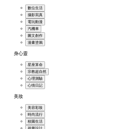
數位生活
攝影寫真
電玩動漫
汽機車
圖文創作
漫畫塗鴉
身心靈
星座算命
宗教超自然
心理測驗
心情日記
美妝
美容彩妝
時尚流行
校園生活
視覺設計