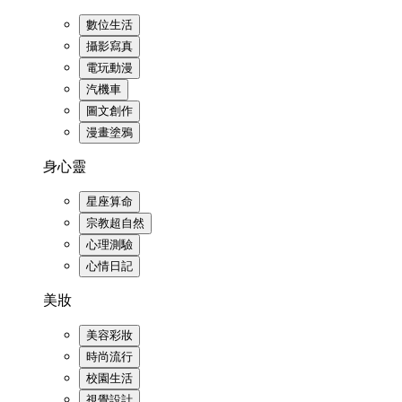
數位生活
攝影寫真
電玩動漫
汽機車
圖文創作
漫畫塗鴉
身心靈
星座算命
宗教超自然
心理測驗
心情日記
美妝
美容彩妝
時尚流行
校園生活
視覺設計