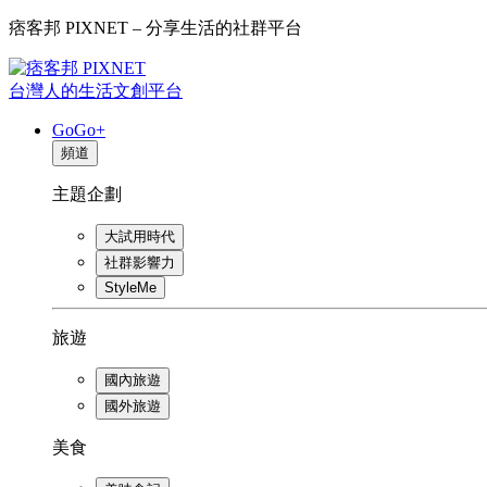
痞客邦 PIXNET – 分享生活的社群平台
台灣人的生活文創平台
GoGo+
頻道
主題企劃
大試用時代
社群影響力
StyleMe
旅遊
國內旅遊
國外旅遊
美食