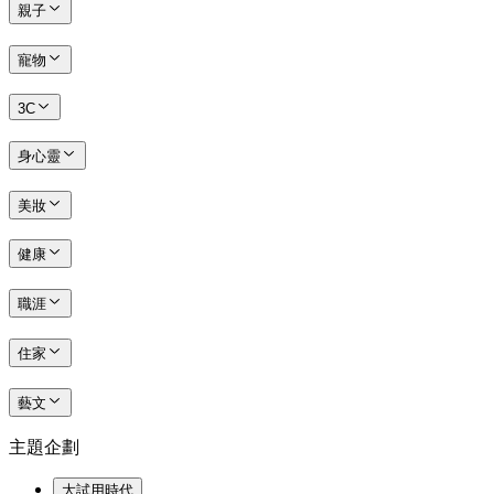
親子
寵物
3C
身心靈
美妝
健康
職涯
住家
藝文
主題企劃
大試用時代