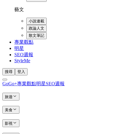
藝文
小說連載
政論人文
散文筆記
專業觀點
明星
SEO週報
StyleMe
搜尋
登入
GoGo+
專業觀點
明星
SEO週報
旅遊
美食
影視