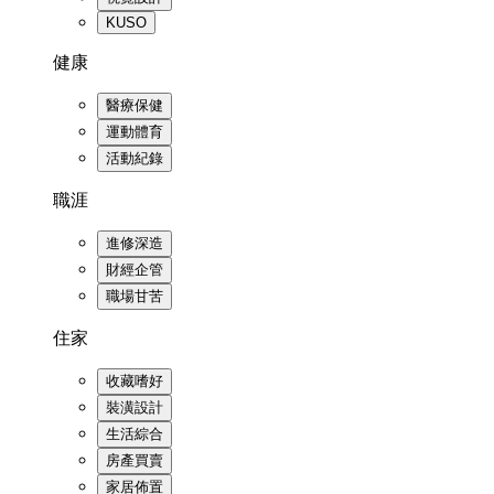
KUSO
健康
醫療保健
運動體育
活動紀錄
職涯
進修深造
財經企管
職場甘苦
住家
收藏嗜好
裝潢設計
生活綜合
房產買賣
家居佈置