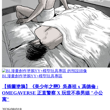
BL漫畫創作塗鴉YY+模型玩具專區
【插圖塗鴉】《美少年之戀》吳彥祖 x 馮德倫 :
OMEGAVERSE 正直警察 X 玩世不恭男娼 "小公
寓"
2026/08/01
8