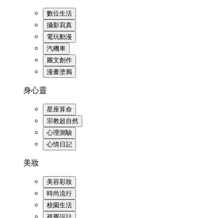
數位生活
攝影寫真
電玩動漫
汽機車
圖文創作
漫畫塗鴉
身心靈
星座算命
宗教超自然
心理測驗
心情日記
美妝
美容彩妝
時尚流行
校園生活
視覺設計