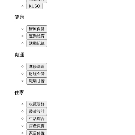
KUSO
健康
醫療保健
運動體育
活動紀錄
職涯
進修深造
財經企管
職場甘苦
住家
收藏嗜好
裝潢設計
生活綜合
房產買賣
家居佈置