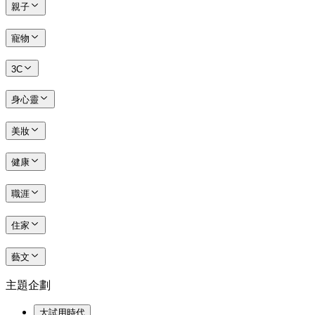
親子
寵物
3C
身心靈
美妝
健康
職涯
住家
藝文
主題企劃
大試用時代