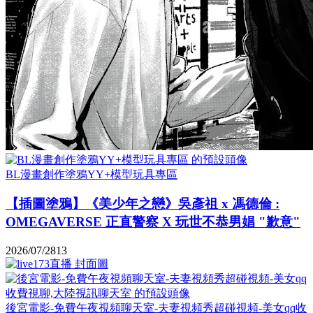
BL漫畫創作塗鴉YY+模型玩具專區
【插圖塗鴉】《美少年之戀》吳彥祖 x 馮德倫 :
OMEGAVERSE 正直警察 X 玩世不恭男娼 "歉意"
2026/07/28
13
後宮電影-免費午夜視頻聊天室-夫妻視頻秀超碰視頻-美女qq收