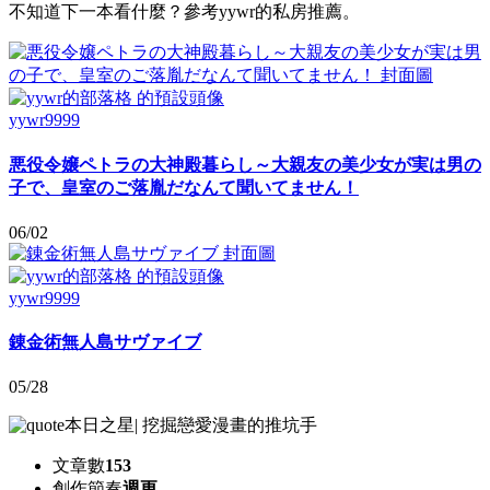
不知道下一本看什麼？參考yywr的私房推薦。
yywr9999
悪役令嬢ペトラの大神殿暮らし～大親友の美少女が実は男の
子で、皇室のご落胤だなんて聞いてません！
06/02
yywr9999
錬金術無人島サヴァイブ
05/28
本日之星
|
挖掘戀愛漫畫的推坑手
文章數
153
創作節奏
週更