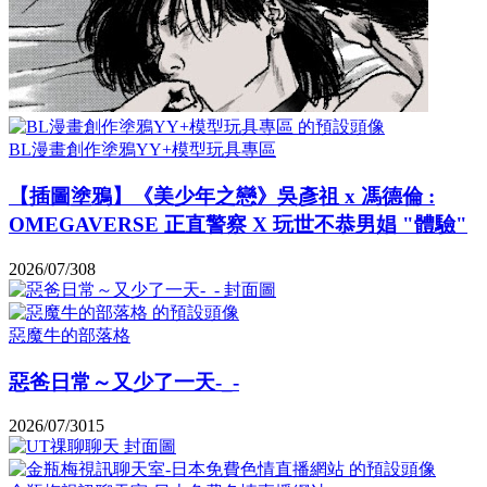
BL漫畫創作塗鴉YY+模型玩具專區
【插圖塗鴉】《美少年之戀》吳彥祖 x 馮德倫 :
OMEGAVERSE 正直警察 X 玩世不恭男娼 "體驗"
2026/07/30
8
惡魔牛的部落格
惡爸日常～又少了一天-_-
2026/07/30
15