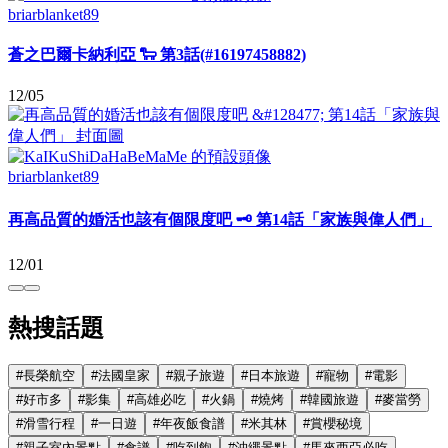
briarblanket89
蒼之巴爾卡納利亞 🐑 第3話(#16197458882)
12/05
briarblanket89
再高品質的婚活也該有個限度吧 🗝️ 第14話「家族與偉人們」
12/01
熱搜話題
#
長榮航空
#
法國皇家
#
親子旅遊
#
日本旅遊
#
寵物
#
電影
#
好市多
#
影集
#
高雄必吃
#
火鍋
#
燒烤
#
韓國旅遊
#
麥當勞
#
滑雪行程
#
一日遊
#
年夜飯食譜
#
米其林
#
賞櫻秘境
#
親子室內景點
#
食譜
#
吃到飽
#
沖繩景點
#
馬來西亞必吃