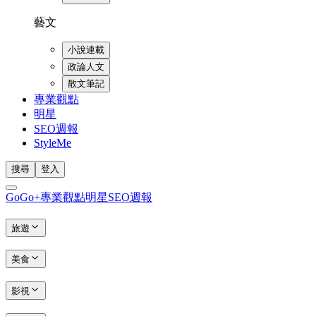
藝文
小說連載
政論人文
散文筆記
專業觀點
明星
SEO週報
StyleMe
搜尋
登入
GoGo+
專業觀點
明星
SEO週報
旅遊
美食
影視