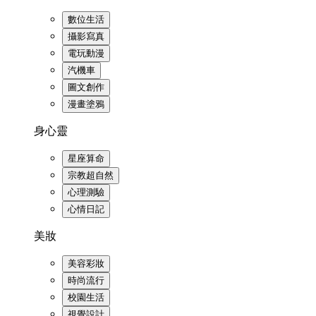
數位生活
攝影寫真
電玩動漫
汽機車
圖文創作
漫畫塗鴉
身心靈
星座算命
宗教超自然
心理測驗
心情日記
美妝
美容彩妝
時尚流行
校園生活
視覺設計