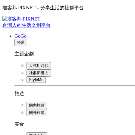
痞客邦 PIXNET – 分享生活的社群平台
台灣人的生活文創平台
GoGo+
頻道
主題企劃
大試用時代
社群影響力
StyleMe
旅遊
國內旅遊
國外旅遊
美食