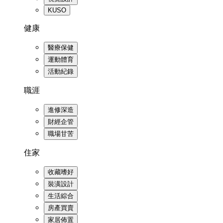
KUSO
健康
醫療保健
運動體育
活動紀錄
職涯
進修深造
財經企管
職場甘苦
住家
收藏嗜好
裝潢設計
生活綜合
房產買賣
家居佈置