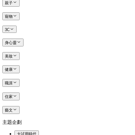
親子
寵物
3C
身心靈
美妝
健康
職涯
住家
藝文
主題企劃
大試用時代