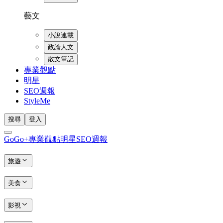
藝文
小說連載
政論人文
散文筆記
專業觀點
明星
SEO週報
StyleMe
搜尋
登入
GoGo+
專業觀點
明星
SEO週報
旅遊
美食
影視