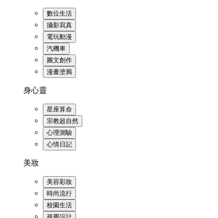
數位生活
攝影寫真
電玩動漫
汽機車
圖文創作
漫畫塗鴉
身心靈
星座算命
宗教超自然
心理測驗
心情日記
美妝
美容彩妝
時尚流行
校園生活
視覺設計