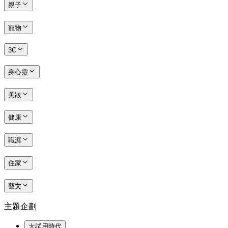
親子
寵物
3C
身心靈
美妝
健康
職涯
住家
藝文
主題企劃
大試用時代