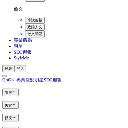
藝文
小說連載
政論人文
散文筆記
專業觀點
明星
SEO週報
StyleMe
搜尋
登入
GoGo+
專業觀點
明星
SEO週報
旅遊
美食
影視