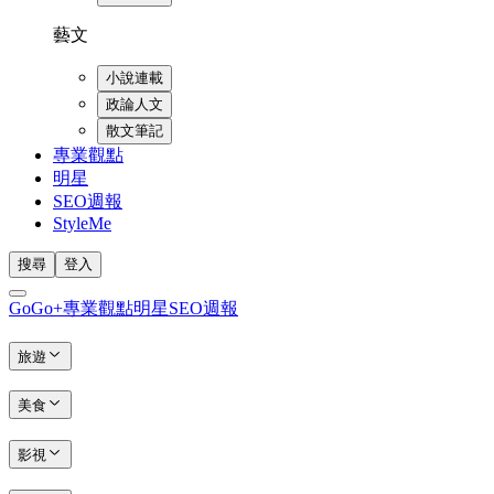
藝文
小說連載
政論人文
散文筆記
專業觀點
明星
SEO週報
StyleMe
搜尋
登入
GoGo+
專業觀點
明星
SEO週報
旅遊
美食
影視