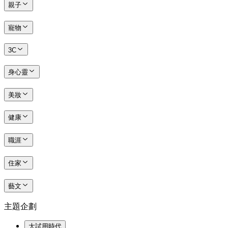
親子
寵物
3C
身心靈
美妝
健康
職涯
住家
藝文
主題企劃
大試用時代