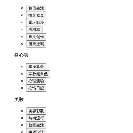
數位生活
攝影寫真
電玩動漫
汽機車
圖文創作
漫畫塗鴉
身心靈
星座算命
宗教超自然
心理測驗
心情日記
美妝
美容彩妝
時尚流行
校園生活
視覺設計