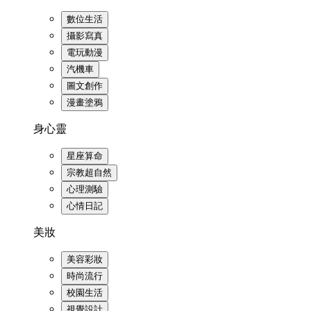
數位生活
攝影寫真
電玩動漫
汽機車
圖文創作
漫畫塗鴉
身心靈
星座算命
宗教超自然
心理測驗
心情日記
美妝
美容彩妝
時尚流行
校園生活
視覺設計