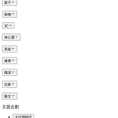
親子
寵物
3C
身心靈
美妝
健康
職涯
住家
藝文
主題企劃
大試用時代