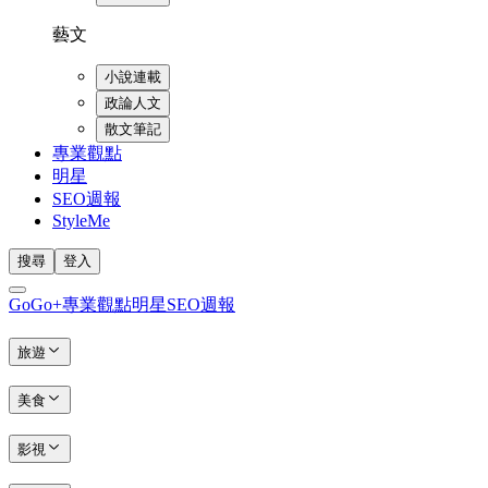
藝文
小說連載
政論人文
散文筆記
專業觀點
明星
SEO週報
StyleMe
搜尋
登入
GoGo+
專業觀點
明星
SEO週報
旅遊
美食
影視